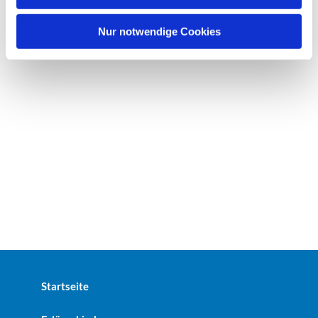
h
l
Nur notwendige Cookies
Startseite