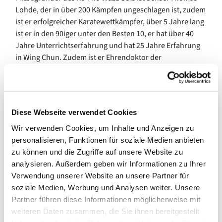
Lohde, der in über 200 Kämpfen ungeschlagen ist, zudem
ist er erfolgreicher Karatewettkämpfer, über 5 Jahre lang
ist er in den 90iger unter den Besten 10, er hat über 40
Jahre Unterrichtserfahrung und hat 25 Jahre Erfahrung
in Wing Chun. Zudem ist er Ehrendoktor der
World Federation of Martial Arts.
Sensei Cihan Akkaya ist Tao-Buddhist und Meisterschüler
unter Sensei Thomas Lohde. Sensei Cihan Akkaya wird
ab dem 9.1.2026, Freitags zwischen 18-20 Uhr, in
Diese Webseite verwendet Cookies
Wikingerufer 9a, 10555 Berlin das Training für
Wir verwenden Cookies, um Inhalte und Anzeigen zu
Kampfkunst und Selbstverteidigung beginnen. Dazu fand
personalisieren, Funktionen für soziale Medien anbieten
bereits unter seiner Anleitung ein Workshop statt. Hier
zu können und die Zugriffe auf unsere Website zu
sind
analysieren. Außerdem geben wir Informationen zu Ihrer
die jeweiligen Links zum Youtube- bzw. Instagram-
Verwendung unserer Website an unsere Partner für
Channel
soziale Medien, Werbung und Analysen weiter. Unsere
Workshop für Japanische Schwertkunst der Samurai und
Partner führen diese Informationen möglicherweise mit
waffenlose
weiteren Daten zusammen, die Sie ihnen bereitgestellt