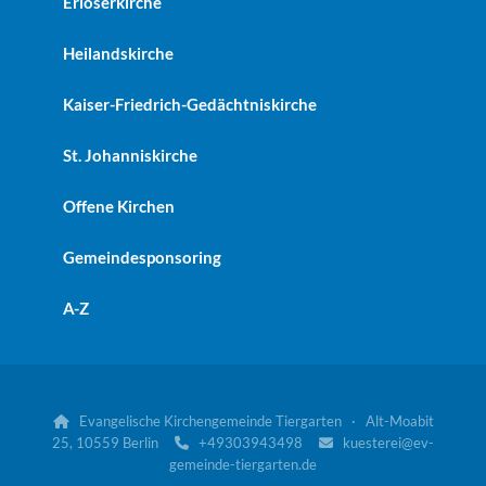
Erlöserkirche
Heilandskirche
Kaiser-Friedrich-Gedächtniskirche
St. Johanniskirche
Offene Kirchen
Gemeindesponsoring
A-Z
Evangelische Kirchengemeinde Tiergarten · Alt-Moabit

25, 10559 Berlin
+49303943498
kuesterei@ev-


gemeinde-tiergarten.de