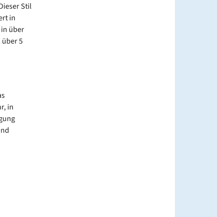
ieser Stil
rt in
 in über
 über 5
as
r, in
igung
ind