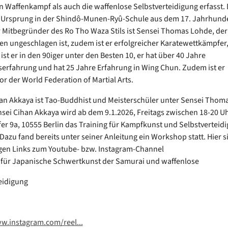
 Waffenkampf als auch die waffenlose Selbstverteidigung erfasst. D
 Ursprung in der Shindô-Munen-Ryû-Schule aus dem 17. Jahrhunde
 Mitbegründer des Ro Tho Waza Stils ist Sensei Thomas Lohde, der
n ungeschlagen ist, zudem ist er erfolgreicher Karatewettkämpfer,
ist er in den 90iger unter den Besten 10, er hat über 40 Jahre
serfahrung und hat 25 Jahre Erfahrung in Wing Chun. Zudem ist er
r der World Federation of Martial Arts.
an Akkaya ist Tao-Buddhist und Meisterschüler unter Sensei Thom
sei Cihan Akkaya wird ab dem 9.1.2026, Freitags zwischen 18-20 Uh
er 9a, 10555 Berlin das Training für Kampfkunst und Selbstverteid
Dazu fand bereits unter seiner Anleitung ein Workshop statt. Hier s
igen Links zum Youtube- bzw. Instagram-Channel
für Japanische Schwertkunst der Samurai und waffenlose
eidigung
w.instagram.com/reel...