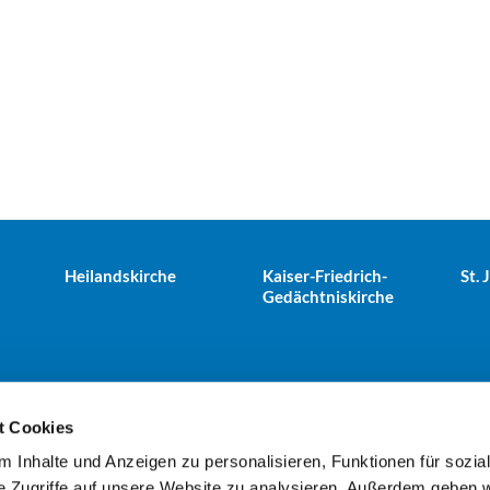
Heilandskirche
Kaiser-Friedrich-
St.
Gedächtniskirche
t Cookies
 Inhalte und Anzeigen zu personalisieren, Funktionen für sozia
e Tiergarten · Alt-Moabit 25, 10559 Berlin
+49303943498
kues


e Zugriffe auf unsere Website zu analysieren. Außerdem geben w