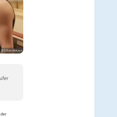
© Cihan Akkaya
ufer
 der