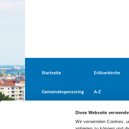
Startseite
Erlöserkirche
Gemeindesponsoring
A-Z
Diese Webseite verwende
Wir verwenden Cookies, um
Evangelische Kirchengemeind

anbieten zu können und di