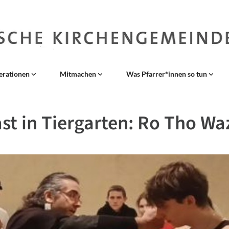
erationen
Mitmachen
Was Pfarrer*innen so tun
st in Tiergarten: Ro Tho Wa