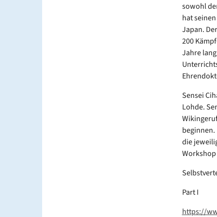
sowohl den
hat seinen
Japan. Der
200 Kämpfe
Jahre lang 
Unterricht
Ehrendokto
Sensei Cih
Lohde. Sen
Wikingeruf
beginnen. 
die jeweil
Workshop 
Selbstvert
Part I
https://ww