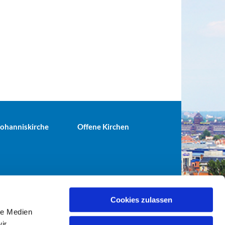
 Johanniskirche
Offene Kirchen
Cookies zulassen
le Medien
terei@ev-gemeinde-tiergarten.de
ir