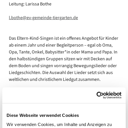
Leitung: Larissa Bothe
l.bothe@ev-gemeinde-tiergarten.de
Das Eltern-Kind-Singen ist ein offenes Angebot für Kinder
ab einem Jahr und einer Begleitperson – egal ob Oma,
Opa, Tante, Onkel, Babysitter*in oder Mama und Papa. In
den halbstündigen Gruppen sitzen wir mit Decken auf
dem Boden und singen vorrangig Bewegungslieder oder
Liedgeschichten. Die Auswahl der Lieder setzt sich aus
weltlichen und christlichem Liedgut zusammen.
Bei diesem Angebot geht es vor allem um den Spaß und
die Gemeinschaft – es ist keine Voraussetzung, dass die
Begleitpersonen sicher und gut singen. Gemeinsam
Diese Webseite verwendet Cookies
lernen wir neue Lieder, die auch zu Hause in der Familie
Wir verwenden Cookies, um Inhalte und Anzeigen zu
das bestehende Liedrepertoire erweitern, und es ist eine