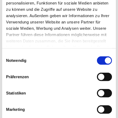
personalisieren, Funktionen für soziale Medien anbieten
schöne Aktivität, die gemeinsam mit dem Kind – und
zu können und die Zugriffe auf unsere Website zu
vielleicht auch mit Freunden aus dem Kindergarten erlebt
analysieren. Außerdem geben wir Informationen zu Ihrer
werden kann.
Verwendung unserer Website an unsere Partner für
soziale Medien, Werbung und Analysen weiter. Unsere
Partner führen diese Informationen möglicherweise mit
weiteren Daten zusammen, die Sie ihnen bereitgestellt
Singen schüttet Glückshormone aus und hilft beim
haben oder die sie im Rahmen Ihrer Nutzung der Dienste
Stressabbau. Regelmäßiges Singen in der Gruppe fördert
gesammelt haben.
E
nicht nur die stimmliche Entwicklung, sondern auch
Notwendig
i
Sprachentwicklung, Körpergefühl und außerdem soziale
n
Kompetenz.
w
Präferenzen
i
l
l
Statistiken
Ab und zu sind die beiden Gruppen auch in unseren
i
Familiengottesdiensten präsent.
g
Marketing
u
Bei Interesse melden Sie sich gerne bei Larissa Bothe. In