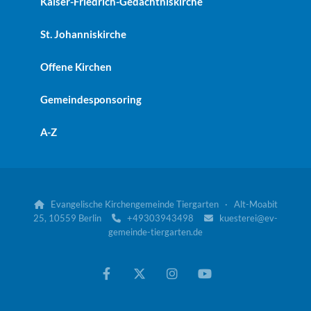
Kaiser-Friedrich-Gedächtniskirche
St. Johanniskirche
Offene Kirchen
Gemeindesponsoring
A-Z
Evangelische Kirchengemeinde Tiergarten · Alt-Moabit

25, 10559 Berlin
+49303943498
kuesterei@ev-


gemeinde-tiergarten.de