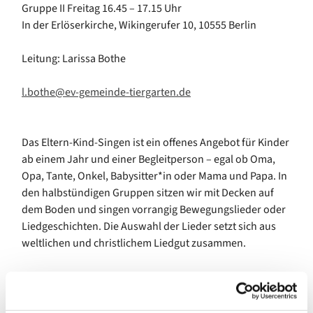
Gruppe II Freitag 16.45 – 17.15 Uhr
In der Erlöserkirche, Wikingerufer 10, 10555 Berlin
Leitung: Larissa Bothe
l.bothe@ev-gemeinde-tiergarten.de
Das Eltern-Kind-Singen ist ein offenes Angebot für Kinder
ab einem Jahr und einer Begleitperson – egal ob Oma,
Opa, Tante, Onkel, Babysitter*in oder Mama und Papa. In
den halbstündigen Gruppen sitzen wir mit Decken auf
dem Boden und singen vorrangig Bewegungslieder oder
Liedgeschichten. Die Auswahl der Lieder setzt sich aus
weltlichen und christlichem Liedgut zusammen.
Bei diesem Angebot geht es vor allem um den Spaß und
die Gemeinschaft – es ist keine Voraussetzung, dass die