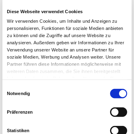
Begleitpersonen sicher und gut singen. Gemeinsam
Diese Webseite verwendet Cookies
lernen wir neue Lieder, die auch zu Hause in der Familie
das bestehende Liedrepertoire erweitern, und es ist eine
Wir verwenden Cookies, um Inhalte und Anzeigen zu
schöne Aktivität, die gemeinsam mit dem Kind – und
personalisieren, Funktionen für soziale Medien anbieten
vielleicht auch mit Freunden aus dem Kindergarten erlebt
zu können und die Zugriffe auf unsere Website zu
werden kann.
analysieren. Außerdem geben wir Informationen zu Ihrer
Verwendung unserer Website an unsere Partner für
soziale Medien, Werbung und Analysen weiter. Unsere
Partner führen diese Informationen möglicherweise mit
Singen schüttet Glückshormone aus und hilft beim
weiteren Daten zusammen, die Sie ihnen bereitgestellt
Stressabbau. Regelmäßiges Singen in der Gruppe fördert
haben oder die sie im Rahmen Ihrer Nutzung der Dienste
nicht nur die stimmliche Entwicklung, sondern auch
gesammelt haben.
E
Sprachentwicklung, Körpergefühl und außerdem soziale
Notwendig
i
Kompetenz.
n
w
Präferenzen
i
l
Ab und zu sind die beiden Gruppen auch in unseren
l
Statistiken