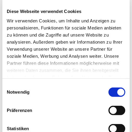
Begleitpersonen sicher und gut singen. Gemeinsam
Diese Webseite verwendet Cookies
lernen wir neue Lieder, die auch zu Hause in der Familie
das bestehende Liedrepertoire erweitern, und es ist eine
Wir verwenden Cookies, um Inhalte und Anzeigen zu
schöne Aktivität, die gemeinsam mit dem Kind – und
personalisieren, Funktionen für soziale Medien anbieten
vielleicht auch mit Freunden aus dem Kindergarten erlebt
zu können und die Zugriffe auf unsere Website zu
werden kann.
analysieren. Außerdem geben wir Informationen zu Ihrer
Verwendung unserer Website an unsere Partner für
soziale Medien, Werbung und Analysen weiter. Unsere
Partner führen diese Informationen möglicherweise mit
Singen schüttet Glückshormone aus und hilft beim
weiteren Daten zusammen, die Sie ihnen bereitgestellt
Stressabbau. Regelmäßiges Singen in der Gruppe fördert
haben oder die sie im Rahmen Ihrer Nutzung der Dienste
nicht nur die stimmliche Entwicklung, sondern auch
gesammelt haben.
E
Sprachentwicklung, Körpergefühl und außerdem soziale
Notwendig
i
Kompetenz.
n
w
Präferenzen
i
l
Ab und zu sind die beiden Gruppen auch in unseren
l
Statistiken