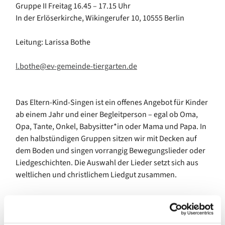
Gruppe II Freitag 16.45 – 17.15 Uhr
In der Erlöserkirche, Wikingerufer 10, 10555 Berlin
Leitung: Larissa Bothe
l.bothe@ev-gemeinde-tiergarten.de
Das Eltern-Kind-Singen ist ein offenes Angebot für Kinder
ab einem Jahr und einer Begleitperson – egal ob Oma,
Opa, Tante, Onkel, Babysitter*in oder Mama und Papa. In
den halbstündigen Gruppen sitzen wir mit Decken auf
dem Boden und singen vorrangig Bewegungslieder oder
Liedgeschichten. Die Auswahl der Lieder setzt sich aus
weltlichen und christlichem Liedgut zusammen.
Bei diesem Angebot geht es vor allem um den Spaß und
die Gemeinschaft – es ist keine Voraussetzung, dass die