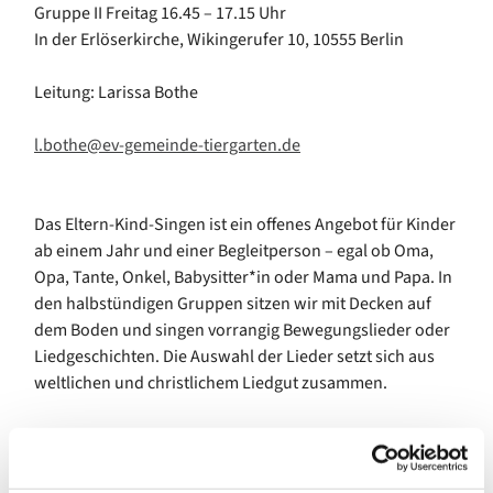
Gruppe II Freitag 16.45 – 17.15 Uhr
In der Erlöserkirche, Wikingerufer 10, 10555 Berlin
Leitung: Larissa Bothe
l.bothe@ev-gemeinde-tiergarten.de
Das Eltern-Kind-Singen ist ein offenes Angebot für Kinder
ab einem Jahr und einer Begleitperson – egal ob Oma,
Opa, Tante, Onkel, Babysitter*in oder Mama und Papa. In
den halbstündigen Gruppen sitzen wir mit Decken auf
dem Boden und singen vorrangig Bewegungslieder oder
Liedgeschichten. Die Auswahl der Lieder setzt sich aus
weltlichen und christlichem Liedgut zusammen.
Bei diesem Angebot geht es vor allem um den Spaß und
die Gemeinschaft – es ist keine Voraussetzung, dass die