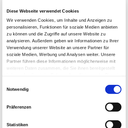
Begleitpersonen sicher und gut singen. Gemeinsam
Diese Webseite verwendet Cookies
lernen wir neue Lieder, die auch zu Hause in der Familie
das bestehende Liedrepertoire erweitern, und es ist eine
Wir verwenden Cookies, um Inhalte und Anzeigen zu
schöne Aktivität, die gemeinsam mit dem Kind – und
personalisieren, Funktionen für soziale Medien anbieten
vielleicht auch mit Freunden aus dem Kindergarten erlebt
zu können und die Zugriffe auf unsere Website zu
werden kann.
analysieren. Außerdem geben wir Informationen zu Ihrer
Verwendung unserer Website an unsere Partner für
soziale Medien, Werbung und Analysen weiter. Unsere
Partner führen diese Informationen möglicherweise mit
Singen schüttet Glückshormone aus und hilft beim
weiteren Daten zusammen, die Sie ihnen bereitgestellt
Stressabbau. Regelmäßiges Singen in der Gruppe fördert
haben oder die sie im Rahmen Ihrer Nutzung der Dienste
nicht nur die stimmliche Entwicklung, sondern auch
gesammelt haben.
E
Sprachentwicklung, Körpergefühl und außerdem soziale
Notwendig
i
Kompetenz.
n
w
Präferenzen
i
l
Ab und zu sind die beiden Gruppen auch in unseren
l
Statistiken