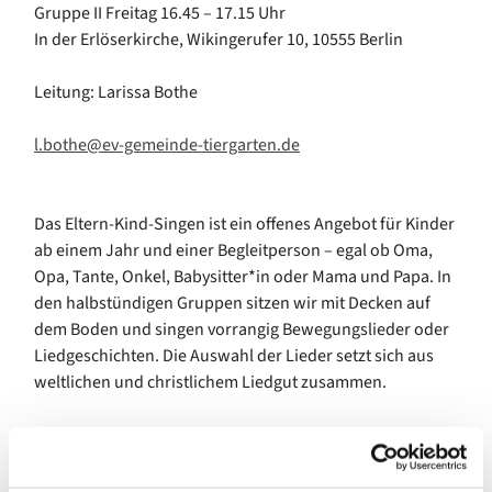
Gruppe II Freitag 16.45 – 17.15 Uhr
In der Erlöserkirche, Wikingerufer 10, 10555 Berlin
Leitung: Larissa Bothe
l.bothe@ev-gemeinde-tiergarten.de
Das Eltern-Kind-Singen ist ein offenes Angebot für Kinder
ab einem Jahr und einer Begleitperson – egal ob Oma,
Opa, Tante, Onkel, Babysitter*in oder Mama und Papa. In
den halbstündigen Gruppen sitzen wir mit Decken auf
dem Boden und singen vorrangig Bewegungslieder oder
Liedgeschichten. Die Auswahl der Lieder setzt sich aus
weltlichen und christlichem Liedgut zusammen.
Bei diesem Angebot geht es vor allem um den Spaß und
die Gemeinschaft – es ist keine Voraussetzung, dass die