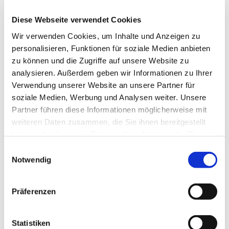
Begleitpersonen sicher und gut singen. Gemeinsam
Diese Webseite verwendet Cookies
lernen wir neue Lieder, die auch zu Hause in der Familie
das bestehende Liedrepertoire erweitern, und es ist eine
Wir verwenden Cookies, um Inhalte und Anzeigen zu
schöne Aktivität, die gemeinsam mit dem Kind – und
personalisieren, Funktionen für soziale Medien anbieten
vielleicht auch mit Freunden aus dem Kindergarten erlebt
zu können und die Zugriffe auf unsere Website zu
werden kann.
analysieren. Außerdem geben wir Informationen zu Ihrer
Verwendung unserer Website an unsere Partner für
soziale Medien, Werbung und Analysen weiter. Unsere
Partner führen diese Informationen möglicherweise mit
Singen schüttet Glückshormone aus und hilft beim
weiteren Daten zusammen, die Sie ihnen bereitgestellt
Stressabbau. Regelmäßiges Singen in der Gruppe fördert
haben oder die sie im Rahmen Ihrer Nutzung der Dienste
nicht nur die stimmliche Entwicklung, sondern auch
gesammelt haben.
E
Sprachentwicklung, Körpergefühl und außerdem soziale
Notwendig
i
Kompetenz.
n
w
Präferenzen
i
l
Ab und zu sind die beiden Gruppen auch in unseren
l
Statistiken