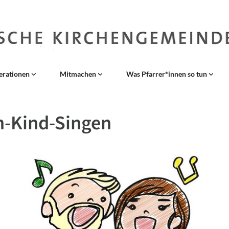
erationen
Mitmachen
Was Pfarrer*innen so tun
n-Kind-Singen