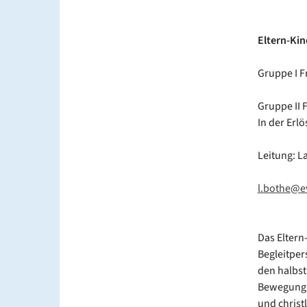
Eltern-Kin
Gruppe I F
Gruppe II F
In der Erlö
Leitung: L
l.bothe@e
Das Eltern
Begleitper
den halbst
Bewegungsl
und chris