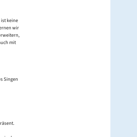
ist keine
ernen wir
erweitern,
auch mit
es Singen
räsent.