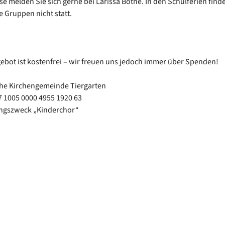
se melden Sie sich gerne bei Larissa Bothe. In den Schulferien finde
e Gruppen nicht statt.
ebot ist kostenfrei – wir freuen uns jedoch immer über Spenden!
che Kirchengemeinde Tiergarten
7 1005 0000 4955 1920 63
gszweck „Kinderchor“