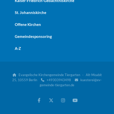
Kaiser-Friedrich-Gedächtniskirche
St. Johanniskirche
Offene Kirchen
Gemeindesponsoring
A-Z
Evangelische Kirchengemeinde Tiergarten · Alt-Moabit

25, 10559 Berlin
+49303943498
kuesterei@ev-


gemeinde-tiergarten.de