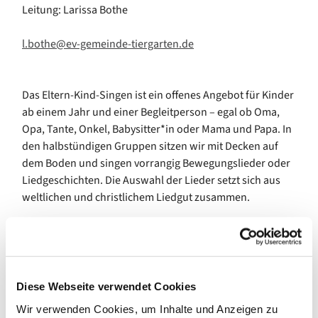
Leitung: Larissa Bothe
l.bothe@ev-gemeinde-tiergarten.de
Das Eltern-Kind-Singen ist ein offenes Angebot für Kinder
ab einem Jahr und einer Begleitperson – egal ob Oma,
Opa, Tante, Onkel, Babysitter*in oder Mama und Papa. In
den halbstündigen Gruppen sitzen wir mit Decken auf
dem Boden und singen vorrangig Bewegungslieder oder
Liedgeschichten. Die Auswahl der Lieder setzt sich aus
weltlichen und christlichem Liedgut zusammen.
Bei diesem Angebot geht es vor allem um den Spaß und
die Gemeinschaft – es ist keine Voraussetzung, dass die
Begleitpersonen sicher und gut singen. Gemeinsam
Diese Webseite verwendet Cookies
lernen wir neue Lieder, die auch zu Hause in der Familie
Wir verwenden Cookies, um Inhalte und Anzeigen zu
das bestehende Liedrepertoire erweitern, und es ist eine