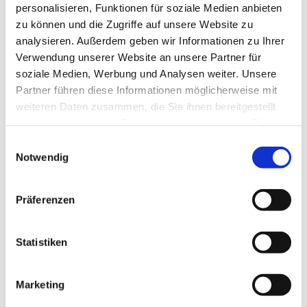
personalisieren, Funktionen für soziale Medien anbieten
schöne Aktivität, die gemeinsam mit dem Kind – und
zu können und die Zugriffe auf unsere Website zu
vielleicht auch mit Freunden aus dem Kindergarten erlebt
analysieren. Außerdem geben wir Informationen zu Ihrer
werden kann.
Verwendung unserer Website an unsere Partner für
soziale Medien, Werbung und Analysen weiter. Unsere
Partner führen diese Informationen möglicherweise mit
weiteren Daten zusammen, die Sie ihnen bereitgestellt
Singen schüttet Glückshormone aus und hilft beim
haben oder die sie im Rahmen Ihrer Nutzung der Dienste
Stressabbau. Regelmäßiges Singen in der Gruppe fördert
gesammelt haben.
E
nicht nur die stimmliche Entwicklung, sondern auch
Notwendig
i
Sprachentwicklung, Körpergefühl und außerdem soziale
n
Kompetenz.
w
Präferenzen
i
l
l
Statistiken
Ab und zu sind die beiden Gruppen auch in unseren
i
Familiengottesdiensten präsent.
g
Marketing
u
Bei Interesse melden Sie sich gerne bei Larissa Bothe. In