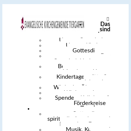
Das
sind
wir
Unsere Gemeinde
Unsere Kirchen
Gottesdienst
Der
Gemeindekirchenrat
Begegnungszentrum
Meerbaum-Haus
Kindertagesstätte St.
Johannis
Wir in der Ökumene
Wir kooperieren
Spenden, Kollekten &
Förderkreise
Termine
Gottesdienste,
spirituelle Angebote und
besondere Events
Musik, Kunst und