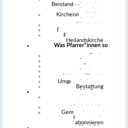
Beistand - diakonische
Angebote
Kirchenmusikalische
Angebote
Bibelarbeit
Begegnungsgarten
Flohmarkt vor der
Heilandskirche
Was Pfarrer*innen so
tun
Taufe
Patenamt
Trauung
Seelsorge
(Wieder-)Eintritt
Umgemeindungen
Bestattung
Medien
Newsletter
abonnieren
#SocialMedia
Gemeindemagazin
lesen / online
abonnieren
Kontakt