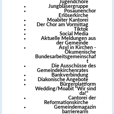
Jugendchöre
Jungbläsergruppe
Posaunenchor
Erlöserkirche
Moabiter Kantorei
Der Chor am Vormittag
Tiktok
Social Media
Aktuelle Meldungen aus
der Gemeinde
Asyl in Kirchen -
Ökumenische
Bundesarbeitsgemeinschaf
t
Die Ausschüsse des
Gemeindekirchenrates
Bankverbindung
Diakonische Angebote
Bürgerplattform
Wedding/Moabit "Wir sind
da!"
Cantorei der
Reformationskirche
Gemeindemagazin
barrierearm