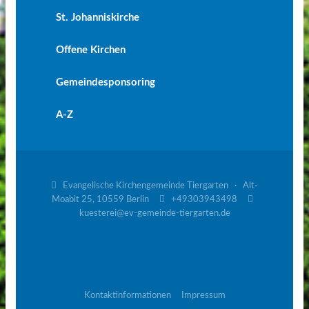
St. Johanniskirche
Offene Kirchen
Gemeindesponsoring
A-Z

Evangelische Kirchengemeinde Tiergarten · Alt-


Moabit 25, 10559 Berlin
+49303943498
kuesterei@ev-gemeinde-tiergarten.de
Kontaktinformationen
Impressum