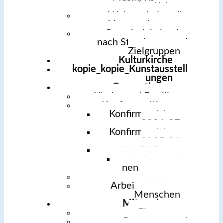
Kultur
Weitere kulturelle
Veranstaltungen
Gemeindekalender
nach Standorten und
Zielgruppen
Kulturkirche
kopie_kopie_Kunstausstell
ungen
Generationen
Kinder und Familien
Konfirmand*innen
Konfirmand*innen
2026-27
Konfirmand*innen
2025-26
Konfi-History
Konfirmand*in
nen 2024-25
Jugend
Arbeit mit älteren
Menschen
Mitmachen
Ehrenamt
Betreuung und