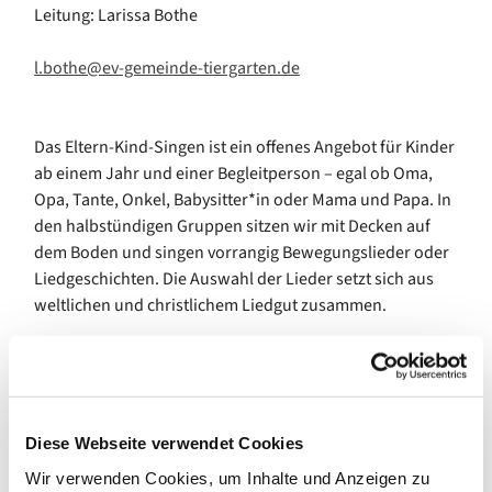
Leitung: Larissa Bothe
l.bothe@ev-gemeinde-tiergarten.de
Das Eltern-Kind-Singen ist ein offenes Angebot für Kinder
ab einem Jahr und einer Begleitperson – egal ob Oma,
Opa, Tante, Onkel, Babysitter*in oder Mama und Papa. In
den halbstündigen Gruppen sitzen wir mit Decken auf
dem Boden und singen vorrangig Bewegungslieder oder
Liedgeschichten. Die Auswahl der Lieder setzt sich aus
weltlichen und christlichem Liedgut zusammen.
Bei diesem Angebot geht es vor allem um den Spaß und
die Gemeinschaft – es ist keine Voraussetzung, dass die
Begleitpersonen sicher und gut singen. Gemeinsam
Diese Webseite verwendet Cookies
lernen wir neue Lieder, die auch zu Hause in der Familie
Wir verwenden Cookies, um Inhalte und Anzeigen zu
das bestehende Liedrepertoire erweitern, und es ist eine