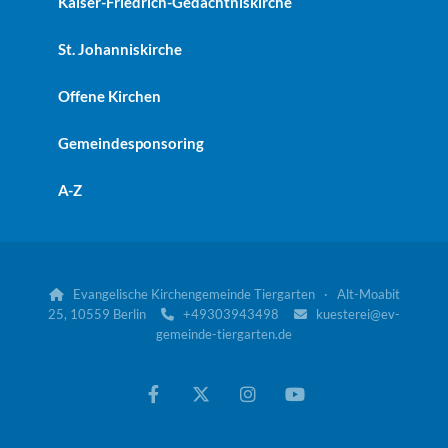
Kaiser-Friedrich-Gedächtniskirche
St. Johanniskirche
Offene Kirchen
Gemeindesponsoring
A-Z
Evangelische Kirchengemeinde Tiergarten · Alt-Moabit

25, 10559 Berlin
+49303943498
kuesterei@ev-


gemeinde-tiergarten.de