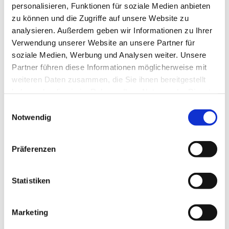
personalisieren, Funktionen für soziale Medien anbieten
schöne Aktivität, die gemeinsam mit dem Kind – und
zu können und die Zugriffe auf unsere Website zu
vielleicht auch mit Freunden aus dem Kindergarten erlebt
analysieren. Außerdem geben wir Informationen zu Ihrer
werden kann.
Verwendung unserer Website an unsere Partner für
soziale Medien, Werbung und Analysen weiter. Unsere
Partner führen diese Informationen möglicherweise mit
weiteren Daten zusammen, die Sie ihnen bereitgestellt
Singen schüttet Glückshormone aus und hilft beim
haben oder die sie im Rahmen Ihrer Nutzung der Dienste
Stressabbau. Regelmäßiges Singen in der Gruppe fördert
gesammelt haben.
E
nicht nur die stimmliche Entwicklung, sondern auch
Notwendig
i
Sprachentwicklung, Körpergefühl und außerdem soziale
n
Kompetenz.
w
Präferenzen
i
l
l
Statistiken
Ab und zu sind die beiden Gruppen auch in unseren
i
Familiengottesdiensten präsent.
g
Marketing
u
Bei Interesse melden Sie sich gerne bei Larissa Bothe. In