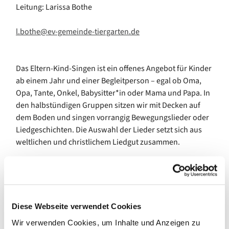
Leitung: Larissa Bothe
l.bothe@ev-gemeinde-tiergarten.de
Das Eltern-Kind-Singen ist ein offenes Angebot für Kinder
ab einem Jahr und einer Begleitperson – egal ob Oma,
Opa, Tante, Onkel, Babysitter*in oder Mama und Papa. In
den halbstündigen Gruppen sitzen wir mit Decken auf
dem Boden und singen vorrangig Bewegungslieder oder
Liedgeschichten. Die Auswahl der Lieder setzt sich aus
weltlichen und christlichem Liedgut zusammen.
Bei diesem Angebot geht es vor allem um den Spaß und
die Gemeinschaft – es ist keine Voraussetzung, dass die
Begleitpersonen sicher und gut singen. Gemeinsam
Diese Webseite verwendet Cookies
lernen wir neue Lieder, die auch zu Hause in der Familie
Wir verwenden Cookies, um Inhalte und Anzeigen zu
das bestehende Liedrepertoire erweitern, und es ist eine