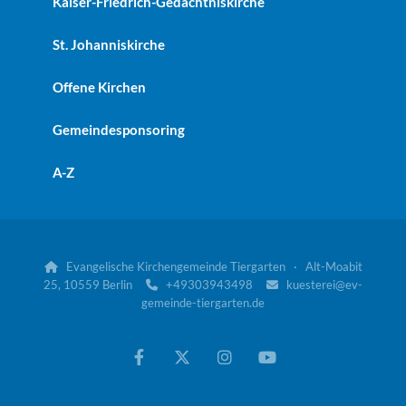
Kaiser-Friedrich-Gedächtniskirche
St. Johanniskirche
Offene Kirchen
Gemeindesponsoring
A-Z
Evangelische Kirchengemeinde Tiergarten · Alt-Moabit

25, 10559 Berlin
+49303943498
kuesterei@ev-


gemeinde-tiergarten.de