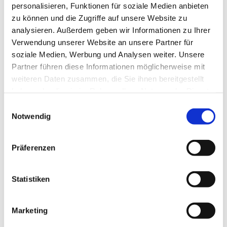
personalisieren, Funktionen für soziale Medien anbieten
schöne Aktivität, die gemeinsam mit dem Kind – und
zu können und die Zugriffe auf unsere Website zu
vielleicht auch mit Freunden aus dem Kindergarten erlebt
analysieren. Außerdem geben wir Informationen zu Ihrer
werden kann.
Verwendung unserer Website an unsere Partner für
soziale Medien, Werbung und Analysen weiter. Unsere
Partner führen diese Informationen möglicherweise mit
weiteren Daten zusammen, die Sie ihnen bereitgestellt
Singen schüttet Glückshormone aus und hilft beim
haben oder die sie im Rahmen Ihrer Nutzung der Dienste
Stressabbau. Regelmäßiges Singen in der Gruppe fördert
gesammelt haben.
E
nicht nur die stimmliche Entwicklung, sondern auch
Notwendig
i
Sprachentwicklung, Körpergefühl und außerdem soziale
n
Kompetenz.
w
Präferenzen
i
l
l
Statistiken
Ab und zu sind die beiden Gruppen auch in unseren
i
Familiengottesdiensten präsent.
g
Marketing
u
Bei Interesse melden Sie sich gerne bei Larissa Bothe. In