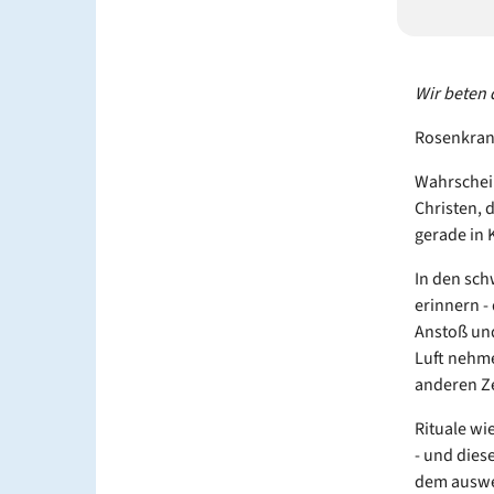
Wir beten 
Rosenkranz
Wahrschein
Christen, 
gerade in 
In den sch
erinnern -
Anstoß und
Luft nehme
anderen Ze
Rituale wi
- und dies
dem auswe