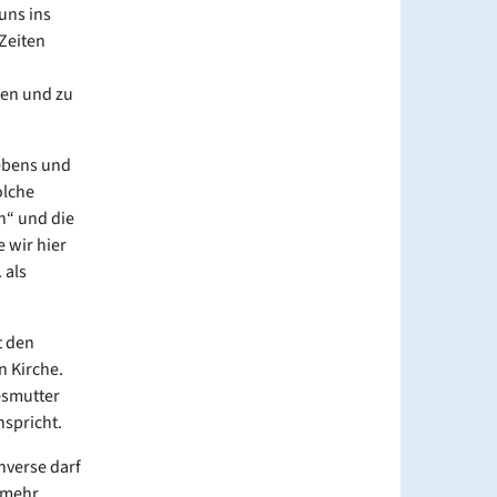
uns ins
Zeiten
hen und zu
ebens und
olche
n“ und die
 wir hier
 als
t den
n Kirche.
esmutter
nspricht.
verse darf
t mehr