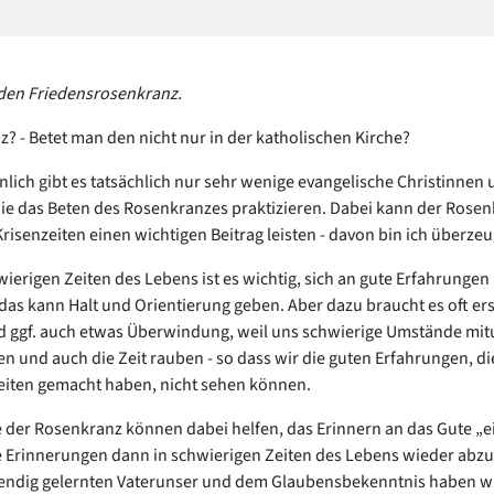
den Friedensrosenkranz.
? - Betet man den nicht nur in der katholischen Kirche?
lich gibt es tatsächlich nur sehr wenige evangelische Christinnen 
die das Beten des Rosenkranzes praktizieren. Dabei kann der Rose
Krisenzeiten einen wichtigen Beitrag leisten - davon bin ich überzeu
wierigen Zeiten des Lebens ist es wichtig, sich an gute Erfahrungen 
 das kann Halt und Orientierung geben. Aber dazu braucht es oft ers
 ggf. auch etwas Überwindung, weil uns schwierige Umstände mitu
n und auch die Zeit rauben - so dass wir die guten Erfahrungen, die
iten gemacht haben, nicht sehen können.
e der Rosenkranz können dabei helfen, das Erinnern an das Gute „
e Erinnerungen dann in schwierigen Zeiten des Lebens wieder abzu
ndig gelernten Vaterunser und dem Glaubensbekenntnis haben wi