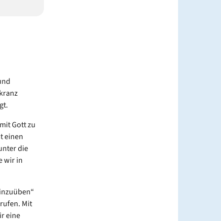
und
nkranz
gt.
mit Gott zu
t einen
nter die
 wir in
einzuüben“
rufen. Mit
r eine