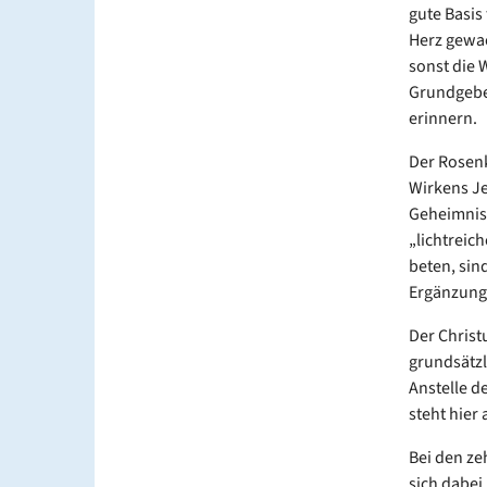
gute Basis
Herz gewac
sonst die W
Grundgebet
erinnern.
Der Rosen
Wirkens Je
Geheimnisr
„lichtreic
beten, sind
Ergänzung 
Der Christ
grundsätzl
Anstelle d
steht hier
Bei den z
sich dabei