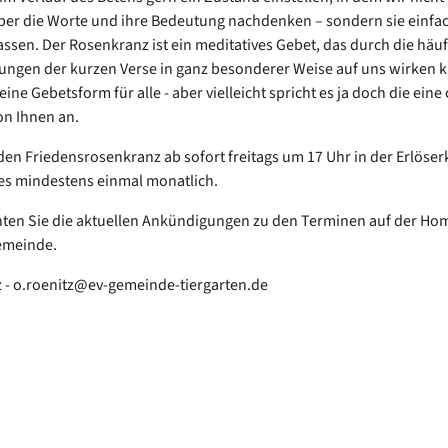
er die Worte und ihre Bedeutung nachdenken – sondern sie einfa
lassen. Der Rosenkranz ist ein meditatives Gebet, das durch die häu
ngen der kurzen Verse in ganz besonderer Weise auf uns wirken k
keine Gebetsform für alle - aber vielleicht spricht es ja doch die ein
n Ihnen an.
den Friedensrosenkranz ab sofort freitags um 17 Uhr in der Erlöserk
es mindestens einmal monatlich.
hten Sie die aktuellen Ankündigungen zu den Terminen auf der H
emeinde.
z - o.roenitz@ev-gemeinde-tiergarten.de