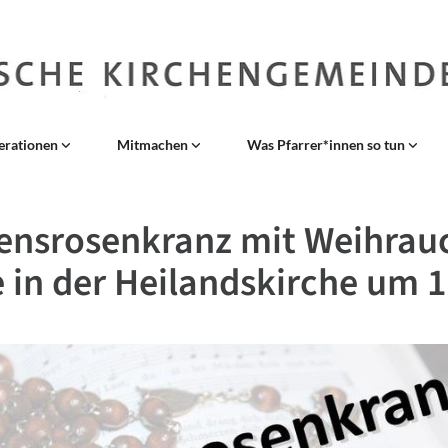
erationen
Mitmachen
Was Pfarrer*innen so tun
ensrosenkranz mit Weihrauc
 in der Heilandskirche um 