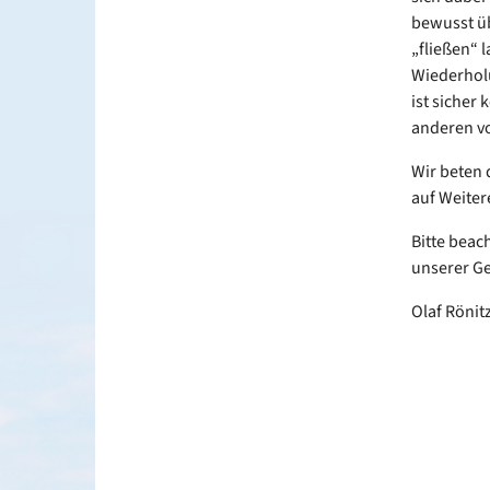
bewusst üb
„fließen“ 
Wiederholu
ist sicher 
anderen vo
Wir beten 
auf Weiter
Bitte beac
unserer G
Olaf Rönit