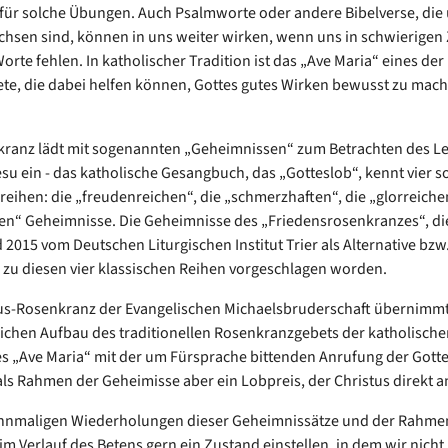
 für solche Übungen. Auch Psalmworte oder andere Bibelverse, die 
hsen sind, können in uns weiter wirken, wenn uns in schwierigen 
orte fehlen. In katholischer Tradition ist das „Ave Maria“ eines der
e, die dabei helfen können, Gottes gutes Wirken bewusst zu mac
kranz lädt mit sogenannten „Geheimnissen“ zum Betrachten des L
su ein - das katholische Gesangbuch, das „Gotteslob“, kennt vier s
eihen: die „freudenreichen“, die „schmerzhaften“, die „glorreiche
hen“ Geheimnisse. Die Geheimnisse des „Friedensrosenkranzes“, die
 2015 vom Deutschen Liturgischen Institut Trier als Alternative bzw.
zu diesen vier klassischen Reihen vorgeschlagen worden.
us-Rosenkranz der Evangelischen Michaelsbruderschaft übernimm
ichen Aufbau des traditionellen Rosenkranzgebets der katholische
es „Ave Maria“ mit der um Fürsprache bittenden Anrufung der Gott
 als Rahmen der Geheimisse aber ein Lobpreis, der Christus direkt a
ehnmaligen Wiederholungen dieser Geheimnissätze und der Rahmen
 im Verlauf des Betens gern ein Zustand einstellen, in dem wir nich