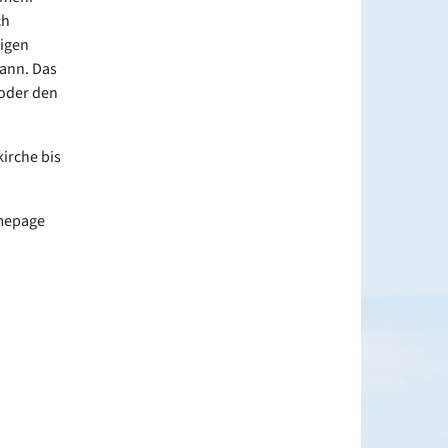
ch
figen
ann. Das
e oder den
irche bis
omepage