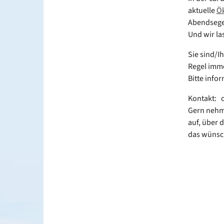
aktuelle
Ök
Abendsegen
Und wir la
Sie sind/I
Regel imme
Bitte info
Kontakt: 
Gern nehme
auf, über 
das wünsc