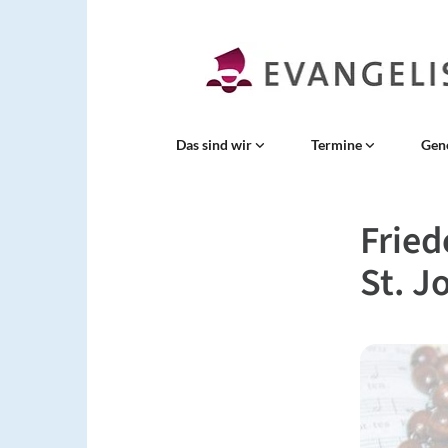
Das sind wir
Termine
Gen
Fried
St. J