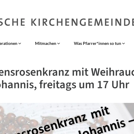
erationen
Mitmachen
Was Pfarrer*innen so tun
ensrosenkranz mit Weihrauc
ohannis, freitags um 17 Uhr