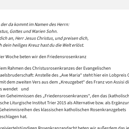
, der da kommt im Namen des Herrn:
stus, Gottes und Marien Sohn.
dich an, Herr Jesus Christus, und preisen dich,
 dein heiliges Kreuz hast du die Welt erlöst.
der Woche beten wir den Friedensrosenkranz
dem Rahmen des Christusrosenkranzes der Evangelischen
aelsbruderschaft: Anstelle des „Ave Maria“ steht hier ein Lobpreis C
 mit dem zweiten Vers aus dem „Kreuzgebet“ des Franz von Assisi di
us wendet und
den Geheimnissen des „Friedensrosenkranzes“, den das (katholisc
sche Liturgische Institut Trier 2015 als Alternative bzw. als Ergänzu
 Geheimnisreihen des klassischen katholischen Rosenkranzgebets
eschlagen hat.
 dreiviertelstündigen Rosenkranzandacht beten wir außerdem das j