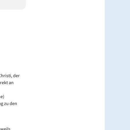
hristi, der
rekt an
he)
ng zu den
eweils