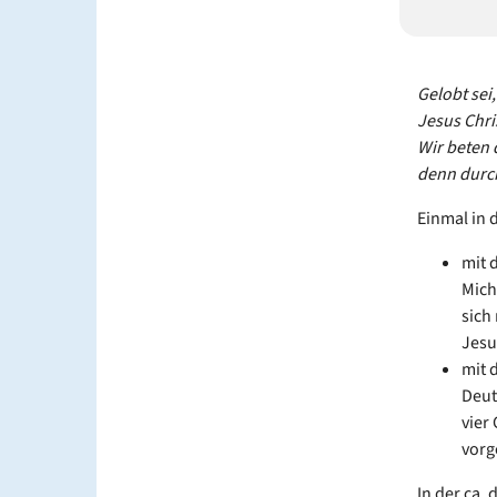
Gelobt sei
Jesus Chri
Wir beten 
denn durch
Einmal in 
mit 
Mich
sich
Jes
mit 
Deut
vier
vorg
In der ca.