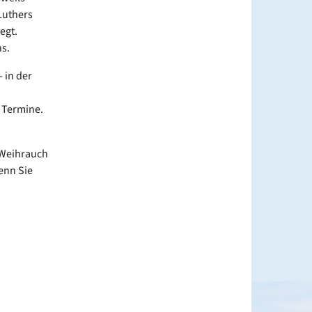
Luthers
egt.
s.
 in der
 Termine.
 Weihrauch
wenn Sie