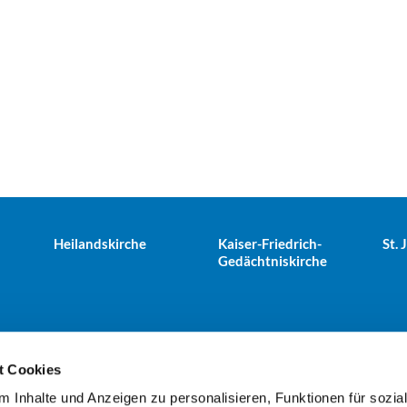
Heilandskirche
Kaiser-Friedrich-
St.
Gedächtniskirche
t Cookies
 Inhalte und Anzeigen zu personalisieren, Funktionen für sozia
e Tiergarten · Alt-Moabit 25, 10559 Berlin
+49303943498
kues

