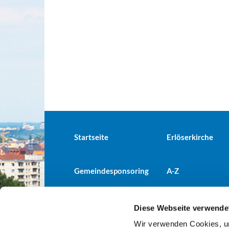
Startseite
Erlöserkirche
Gemeindesponsoring
A-Z
Diese Webseite verwende
Wir verwenden Cookies, um
Evangelische Kirchengemeind
