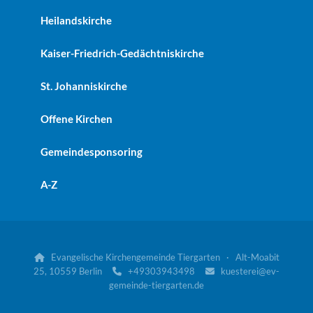
Heilandskirche
Kaiser-Friedrich-Gedächtniskirche
St. Johanniskirche
Offene Kirchen
Gemeindesponsoring
A-Z
Evangelische Kirchengemeinde Tiergarten · Alt-Moabit

25, 10559 Berlin
+49303943498
kuesterei@ev-


gemeinde-tiergarten.de