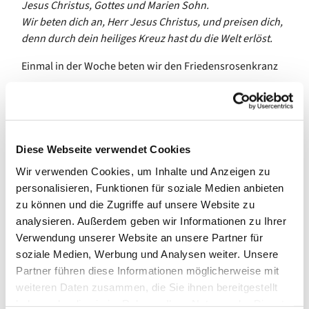
Jesus Christus, Gottes und Marien Sohn.
Wir beten dich an, Herr Jesus Christus, und preisen dich,
denn durch dein heiliges Kreuz hast du die Welt erlöst.
Einmal in der Woche beten wir den Friedensrosenkranz
mit dem Rahmen des Christusrosenkranzes der
Evangelischen Michaelsbruderschaft: Anstelle des
„Ave Maria“ steht hier ein Lobpreis Christi, der sich
mit dem zweiten Vers aus dem „Kreuzgebet“ des
Diese Webseite verwendet Cookies
Franz von Assisi direkt an Jesus wendet und
Wir verwenden Cookies, um Inhalte und Anzeigen zu
mit den Geheimnissen des
personalisieren, Funktionen für soziale Medien anbieten
„Friedensrosenkranzes“, den das (katholische)
zu können und die Zugriffe auf unsere Website zu
Deutsche Liturgische Institut Trier 2015 als
analysieren. Außerdem geben wir Informationen zu Ihrer
Alternative bzw. als Ergänzung zu den vier
Verwendung unserer Website an unsere Partner für
Geheimnisreihen des klassischen katholischen
soziale Medien, Werbung und Analysen weiter. Unsere
Rosenkranzgebets vorgeschlagen hat.
Partner führen diese Informationen möglicherweise mit
In der ca. dreiviertelstündigen Rosenkranzandacht beten
weiteren Daten zusammen, die Sie ihnen bereitgestellt
wir außerdem das jeweils aktuelle
Ökumenische
haben oder die sie im Rahmen Ihrer Nutzung der Dienste