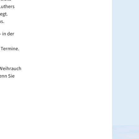
Luthers
egt.
s.
 in der
 Termine.
 Weihrauch
wenn Sie