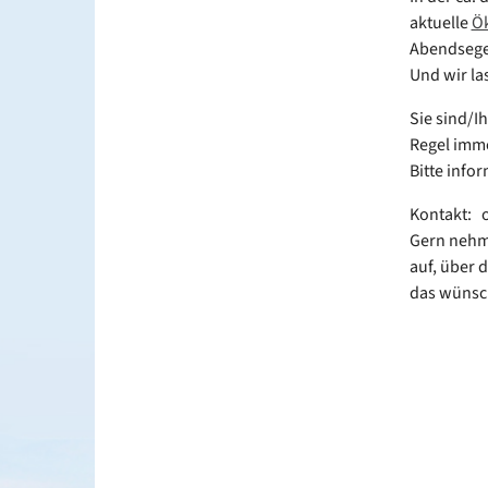
aktuelle
Ök
Abendsegen
Und wir la
Sie sind/I
Regel imme
Bitte info
Kontakt: 
Gern nehme
auf, über 
das wünsc