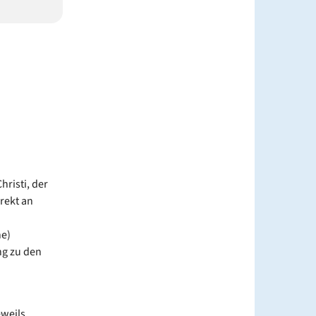
hristi, der
rekt an
he)
ng zu den
eweils