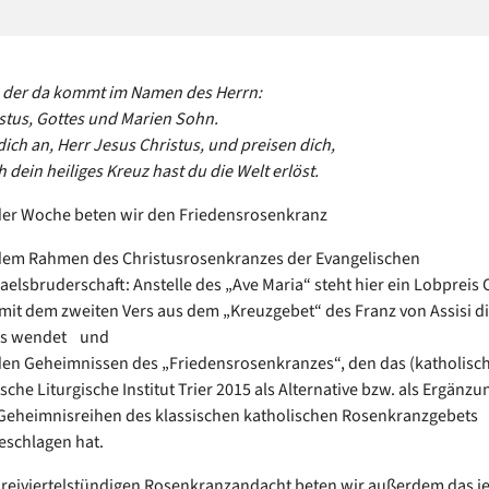
, der da kommt im Namen des Herrn:
stus, Gottes und Marien Sohn.
dich an, Herr Jesus Christus, und preisen dich,
 dein heiliges Kreuz hast du die Welt erlöst.
der Woche beten wir den Friedensrosenkranz
dem Rahmen des Christusrosenkranzes der Evangelischen
aelsbruderschaft: Anstelle des „Ave Maria“ steht hier ein Lobpreis C
 mit dem zweiten Vers aus dem „Kreuzgebet“ des Franz von Assisi di
us wendet und
den Geheimnissen des „Friedensrosenkranzes“, den das (katholisc
sche Liturgische Institut Trier 2015 als Alternative bzw. als Ergänzu
 Geheimnisreihen des klassischen katholischen Rosenkranzgebets
eschlagen hat.
 dreiviertelstündigen Rosenkranzandacht beten wir außerdem das j