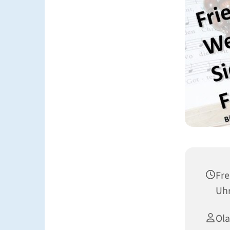
Fre
Uh
Ola