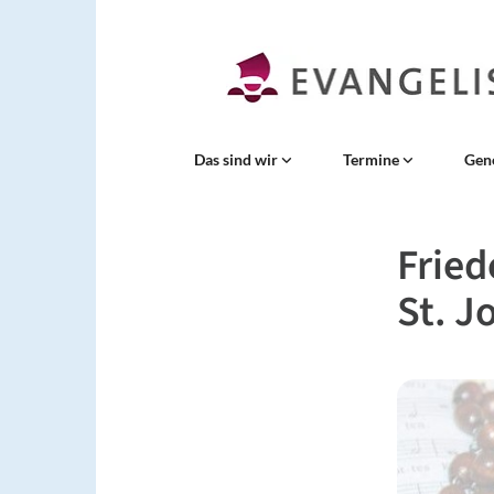
Das sind wir
Termine
Gen
Fried
St. J