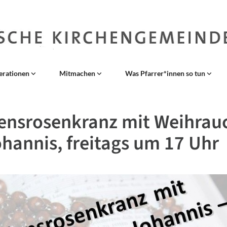
erationen
Mitmachen
Was Pfarrer*innen so tun
ensrosenkranz mit Weihrauc
ohannis, freitags um 17 Uhr