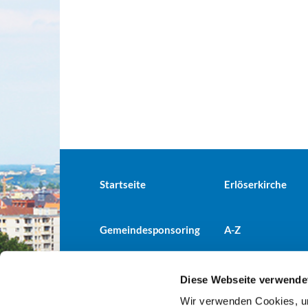
Startseite
Erlöserkirche
Gemeindesponsoring
A-Z
Diese Webseite verwende
Wir verwenden Cookies, um
Evangelische Kirchengemeind
