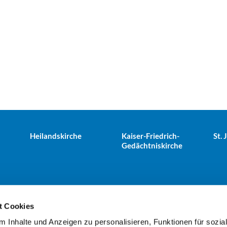
Heilandskirche
Kaiser-Friedrich-
St.
Gedächtniskirche
t Cookies
 Inhalte und Anzeigen zu personalisieren, Funktionen für sozia
e Tiergarten · Alt-Moabit 25, 10559 Berlin
+49303943498
kues

