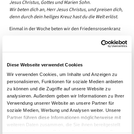
Jesus Christus, Gottes und Marien Sohn.
Wir beten dich an, Herr Jesus Christus, und preisen dich,
denn durch dein heiliges Kreuz hast du die Welt erlöst.
Einmal in der Woche beten wir den Friedensrosenkranz
mit dem Rahmen des Christusrosenkranzes der
Evangelischen Michaelsbruderschaft: Anstelle des
„Ave Maria“ steht hier ein Lobpreis Christi, der sich
mit dem zweiten Vers aus dem „Kreuzgebet“ des
Diese Webseite verwendet Cookies
Franz von Assisi direkt an Jesus wendet und
Wir verwenden Cookies, um Inhalte und Anzeigen zu
mit den Geheimnissen des
personalisieren, Funktionen für soziale Medien anbieten
„Friedensrosenkranzes“, den das (katholische)
zu können und die Zugriffe auf unsere Website zu
Deutsche Liturgische Institut Trier 2015 als
analysieren. Außerdem geben wir Informationen zu Ihrer
Alternative bzw. als Ergänzung zu den vier
Verwendung unserer Website an unsere Partner für
Geheimnisreihen des klassischen katholischen
soziale Medien, Werbung und Analysen weiter. Unsere
Rosenkranzgebets vorgeschlagen hat.
Partner führen diese Informationen möglicherweise mit
In der ca. dreiviertelstündigen Rosenkranzandacht beten
weiteren Daten zusammen, die Sie ihnen bereitgestellt
wir außerdem das jeweils aktuelle
Ökumenische
haben oder die sie im Rahmen Ihrer Nutzung der Dienste