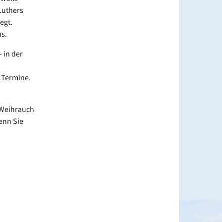
Luthers
egt.
s.
 in der
 Termine.
 Weihrauch
wenn Sie