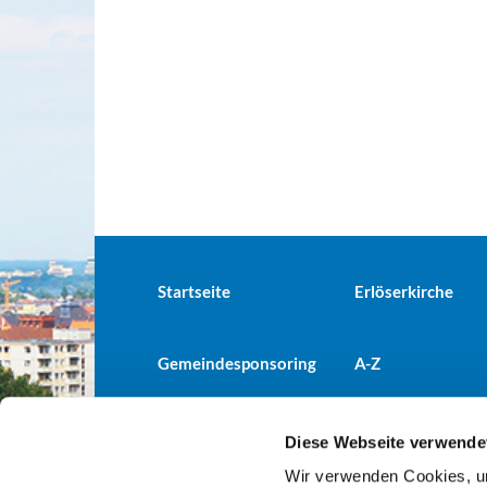
Startseite
Erlöserkirche
Gemeindesponsoring
A-Z
Diese Webseite verwende
Wir verwenden Cookies, um
Evangelische Kirchengemeind
