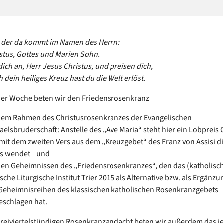
, der da kommt im Namen des Herrn:
stus, Gottes und Marien Sohn.
dich an, Herr Jesus Christus, und preisen dich,
 dein heiliges Kreuz hast du die Welt erlöst.
der Woche beten wir den Friedensrosenkranz
dem Rahmen des Christusrosenkranzes der Evangelischen
aelsbruderschaft: Anstelle des „Ave Maria“ steht hier ein Lobpreis C
 mit dem zweiten Vers aus dem „Kreuzgebet“ des Franz von Assisi di
us wendet und
den Geheimnissen des „Friedensrosenkranzes“, den das (katholisc
sche Liturgische Institut Trier 2015 als Alternative bzw. als Ergänzu
 Geheimnisreihen des klassischen katholischen Rosenkranzgebets
eschlagen hat.
 dreiviertelstündigen Rosenkranzandacht beten wir außerdem das j