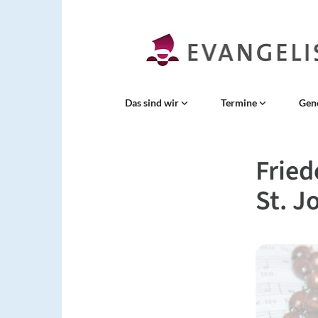
Das sind wir
Termine
Gen
Fried
St. J