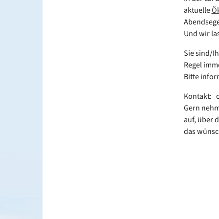
aktuelle
Ök
Abendsegen
Und wir la
Sie sind/I
Regel imme
Bitte info
Kontakt: 
Gern nehme
auf, über 
das wünsc