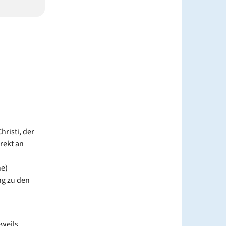
hristi, der
rekt an
he)
ng zu den
eweils