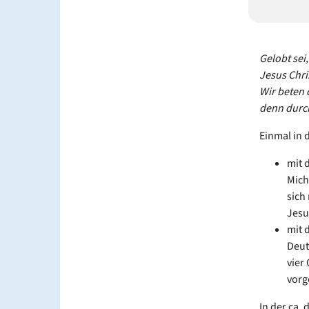
Gelobt sei
Jesus Chri
Wir beten 
denn durch
Einmal in 
mit 
Mich
sich
Jes
mit 
Deut
vier
vorg
In der ca.