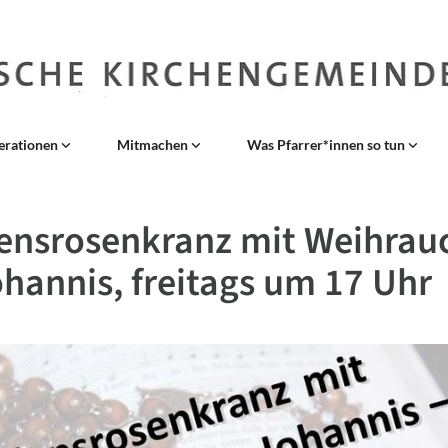
erationen
Mitmachen
Was Pfarrer*innen so tun
ensrosenkranz mit Weihrauc
ohannis, freitags um 17 Uhr