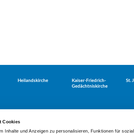
Heilandskirche
Kaiser-Friedrich-
St.
Gedächtniskirche
t Cookies
 Inhalte und Anzeigen zu personalisieren, Funktionen für sozia
e Tiergarten · Alt-Moabit 25, 10559 Berlin
+49303943498
kues

