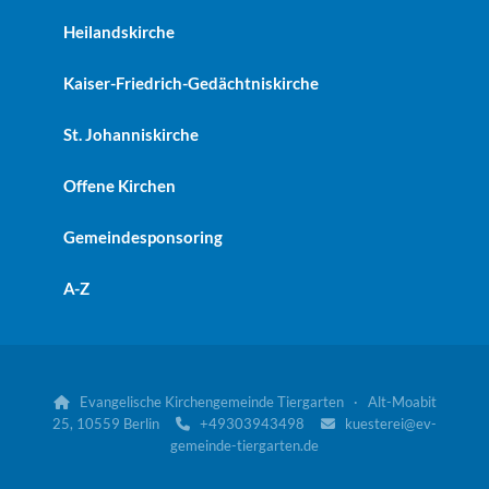
Heilandskirche
Kaiser-Friedrich-Gedächtniskirche
St. Johanniskirche
Offene Kirchen
Gemeindesponsoring
A-Z
Evangelische Kirchengemeinde Tiergarten · Alt-Moabit

25, 10559 Berlin
+49303943498
kuesterei@ev-


gemeinde-tiergarten.de