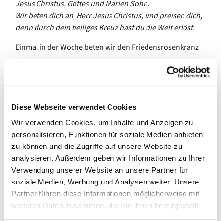
Jesus Christus, Gottes und Marien Sohn.
Wir beten dich an, Herr Jesus Christus, und preisen dich,
denn durch dein heiliges Kreuz hast du die Welt erlöst.
Einmal in der Woche beten wir den Friedensrosenkranz
mit dem Rahmen des Christusrosenkranzes der
Evangelischen Michaelsbruderschaft: Anstelle des
„Ave Maria“ steht hier ein Lobpreis Christi, der sich
mit dem zweiten Vers aus dem „Kreuzgebet“ des
Diese Webseite verwendet Cookies
Franz von Assisi direkt an Jesus wendet und
Wir verwenden Cookies, um Inhalte und Anzeigen zu
mit den Geheimnissen des
personalisieren, Funktionen für soziale Medien anbieten
„Friedensrosenkranzes“, den das (katholische)
zu können und die Zugriffe auf unsere Website zu
Deutsche Liturgische Institut Trier 2015 als
analysieren. Außerdem geben wir Informationen zu Ihrer
Alternative bzw. als Ergänzung zu den vier
Verwendung unserer Website an unsere Partner für
Geheimnisreihen des klassischen katholischen
soziale Medien, Werbung und Analysen weiter. Unsere
Rosenkranzgebets vorgeschlagen hat.
Partner führen diese Informationen möglicherweise mit
In der ca. dreiviertelstündigen Rosenkranzandacht beten
weiteren Daten zusammen, die Sie ihnen bereitgestellt
wir außerdem das jeweils aktuelle
Ökumenische
haben oder die sie im Rahmen Ihrer Nutzung der Dienste