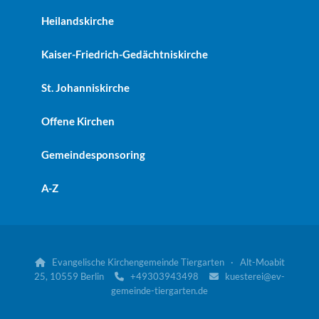
Heilandskirche
Kaiser-Friedrich-Gedächtniskirche
St. Johanniskirche
Offene Kirchen
Gemeindesponsoring
A-Z
Evangelische Kirchengemeinde Tiergarten · Alt-Moabit

25, 10559 Berlin
+49303943498
kuesterei@ev-


gemeinde-tiergarten.de