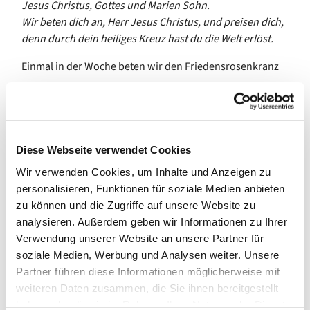
Jesus Christus, Gottes und Marien Sohn.
Wir beten dich an, Herr Jesus Christus, und preisen dich,
denn durch dein heiliges Kreuz hast du die Welt erlöst.
Einmal in der Woche beten wir den Friedensrosenkranz
mit dem Rahmen des Christusrosenkranzes der
Evangelischen Michaelsbruderschaft: Anstelle des
„Ave Maria“ steht hier ein Lobpreis Christi, der sich
mit dem zweiten Vers aus dem „Kreuzgebet“ des
Diese Webseite verwendet Cookies
Franz von Assisi direkt an Jesus wendet und
Wir verwenden Cookies, um Inhalte und Anzeigen zu
mit den Geheimnissen des
personalisieren, Funktionen für soziale Medien anbieten
„Friedensrosenkranzes“, den das (katholische)
zu können und die Zugriffe auf unsere Website zu
Deutsche Liturgische Institut Trier 2015 als
analysieren. Außerdem geben wir Informationen zu Ihrer
Alternative bzw. als Ergänzung zu den vier
Verwendung unserer Website an unsere Partner für
Geheimnisreihen des klassischen katholischen
soziale Medien, Werbung und Analysen weiter. Unsere
Rosenkranzgebets vorgeschlagen hat.
Partner führen diese Informationen möglicherweise mit
In der ca. dreiviertelstündigen Rosenkranzandacht beten
weiteren Daten zusammen, die Sie ihnen bereitgestellt
wir außerdem das jeweils aktuelle
Ökumenische
haben oder die sie im Rahmen Ihrer Nutzung der Dienste