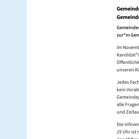
Gemeinde
Gemeinde
Gemeindesa
zur*m Gem
Im Novembe
Kandidat*i
Öffentlich
unseren Ki
Jedes Fach
kein Vorab
Gemeindege
alle Frage
und Zeitau
Die Infove
19 Uhr ist