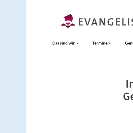
Das sind wir
Termine
Gen
I
G