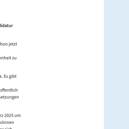
didatur
hon jetzt
enheit zu
. Es gibt
ffentlich
ssetzungen
ärz 2025 um
e können