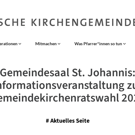
erationen
Mitmachen
Was Pfarrer*innen so tun
Gemeindesaal St. Johannis
nformationsveranstaltung z
emeindekirchenratswahl 20
#
Aktuelles Seite