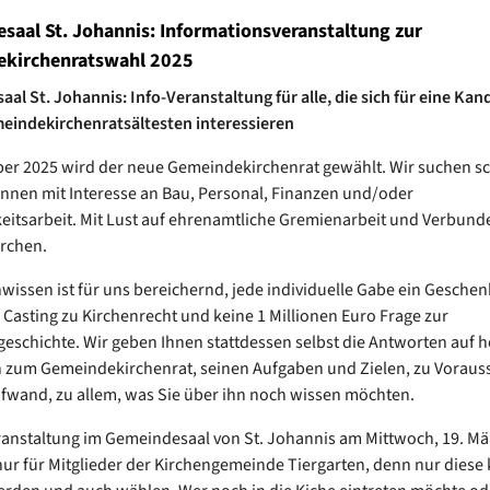
saal St. Johannis: Informationsveranstaltung zur
kirchenratswahl 2025
al St. Johannis: Info-Veranstaltung für alle, die sich für eine Kan
eindekirchenratsältesten interessieren
r 2025 wird der neue Gemeindekirchenrat gewählt. Wir suchen sc
nnen mit Interesse an Bau, Personal, Finanzen und/oder
keitsarbeit. Mit Lust auf ehrenamtliche Gremienarbeit und Verbund
rchen.
wissen ist für uns bereichernd, jede individuelle Gabe ein Geschenk
 Casting zu Kirchenrecht und keine 1 Millionen Euro Frage zur
schichte. Wir geben Ihnen stattdessen selbst die Antworten auf ho
n zum Gemeindekirchenrat, seinen Aufgaben und Zielen, zu Vorau
fwand, zu allem, was Sie über ihn noch wissen möchten.
ranstaltung im Gemeindesaal von St. Johannis am Mittwoch, 19. M
 nur für Mitglieder der Kirchengemeinde Tiergarten, denn nur dies