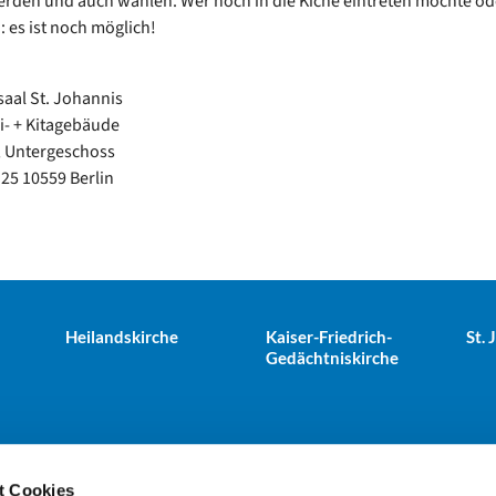
rden und auch wählen. Wer noch in die Kiche eintreten möchte od
es ist noch möglich!
aal St. Johannis
i- + Kitagebäude
, Untergeschoss
 25 10559 Berlin
Heilandskirche
Kaiser-Friedrich-
St.
Gedächtniskirche
t Cookies