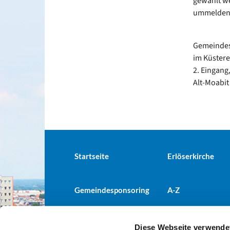
gewählt we
ummelden: 
Gemeindes
im Küstere
2. Eingang
Alt-Moabit
Startseite
Erlöserkirche
Gemeindesponsoring
A-Z
Diese Webseite verwende