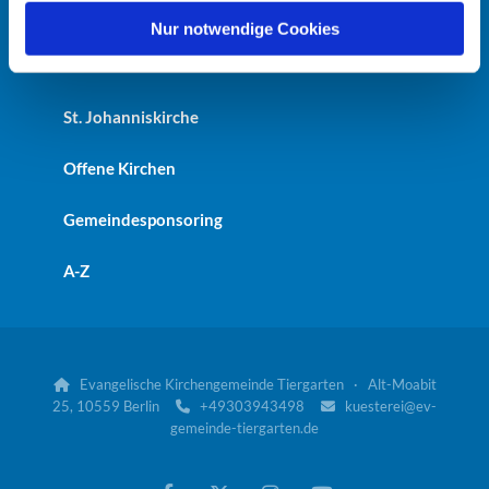
Heilandskirche
l
Nur notwendige Cookies
Kaiser-Friedrich-Gedächtniskirche
St. Johanniskirche
Offene Kirchen
Gemeindesponsoring
A-Z
Evangelische Kirchengemeinde Tiergarten · Alt-Moabit

25, 10559 Berlin
+49303943498
kuesterei@ev-


gemeinde-tiergarten.de