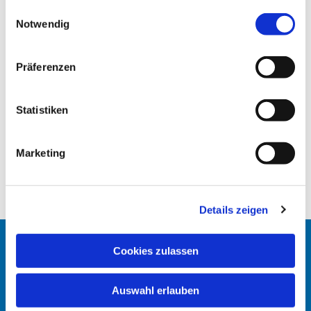
gesammelt haben.
E
Notwendig
i
n
w
Präferenzen
i
l
l
Statistiken
i
g
Marketing
u
n
g
Details zeigen
s
a
u
Cookies zulassen
Startseite
s
w
Erlöserkirche
Auswahl erlauben
a
h