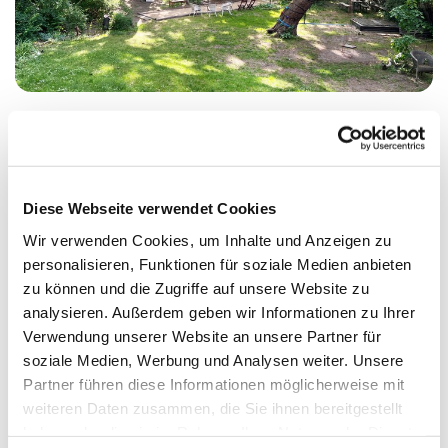
Donnerstag, 10. Oktober 2024, 16:00 Uhr
Diese Webseite verwendet Cookies
St. Johanniskirche, Alt-Moabit 24-25,
Wir verwenden Cookies, um Inhalte und Anzeigen zu
personalisieren, Funktionen für soziale Medien anbieten
10559 Berlin
zu können und die Zugriffe auf unsere Website zu
analysieren. Außerdem geben wir Informationen zu Ihrer
Offene Gruppe 60+
Verwendung unserer Website an unsere Partner für
soziale Medien, Werbung und Analysen weiter. Unsere
Partner führen diese Informationen möglicherweise mit
weiteren Daten zusammen, die Sie ihnen bereitgestellt
haben oder die sie im Rahmen Ihrer Nutzung der Dienste