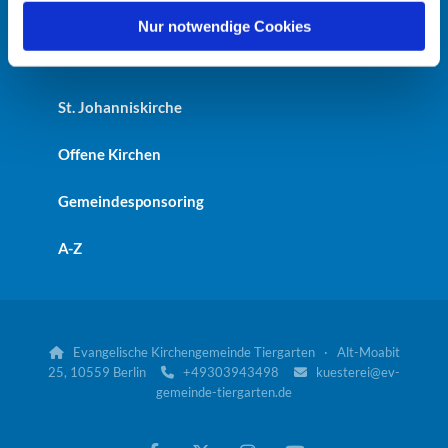
Heilandskirche
l
Nur notwendige Cookies
Kaiser-Friedrich-Gedächtniskirche
St. Johanniskirche
Offene Kirchen
Gemeindesponsoring
A-Z
Evangelische Kirchengemeinde Tiergarten · Alt-Moabit

25, 10559 Berlin
+49303943498
kuesterei@ev-


gemeinde-tiergarten.de