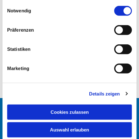
gesammelt haben.
E
Notwendig
i
n
w
Präferenzen
i
l
l
Statistiken
i
g
Marketing
u
n
g
Details zeigen
s
a
u
Cookies zulassen
Startseite
s
w
Erlöserkirche
Auswahl erlauben
a
h