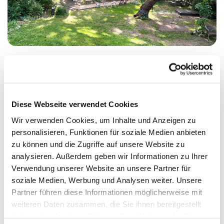
Donnerstag, 1. August 2024, 16:00 Uhr
Diese Webseite verwendet Cookies
St. Johanniskirche, Alt-Moabit 24-25,
Wir verwenden Cookies, um Inhalte und Anzeigen zu
personalisieren, Funktionen für soziale Medien anbieten
10559 Berlin
zu können und die Zugriffe auf unsere Website zu
analysieren. Außerdem geben wir Informationen zu Ihrer
Offene Gruppe 60+
Verwendung unserer Website an unsere Partner für
soziale Medien, Werbung und Analysen weiter. Unsere
Partner führen diese Informationen möglicherweise mit
weiteren Daten zusammen, die Sie ihnen bereitgestellt
haben oder die sie im Rahmen Ihrer Nutzung der Dienste