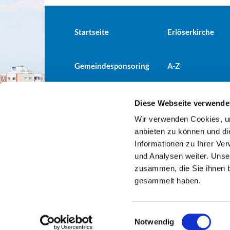
Startseite
Erlöserkirche
Gemeindesponsoring
A-Z
Diese Webseite verwende
Wir verwenden Cookies, um
Evangelische Kirchengemeind

anbieten zu können und di
Informationen zu Ihrer Ve
und Analysen weiter. Unse
zusammen, die Sie ihnen b
gesammelt haben.
E
Notwendig
i