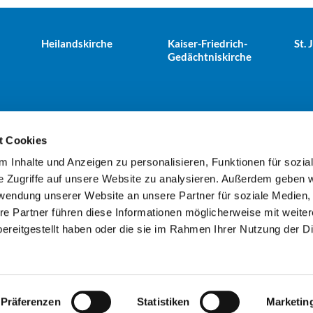
Heilandskirche
Kaiser-Friedrich-
St.
Gedächtniskirche
t Cookies
 Inhalte und Anzeigen zu personalisieren, Funktionen für sozia
e Tiergarten · Alt-Moabit 25, 10559 Berlin
+49303943498
kues


e Zugriffe auf unsere Website zu analysieren. Außerdem geben w
rwendung unserer Website an unsere Partner für soziale Medien
re Partner führen diese Informationen möglicherweise mit weite
Kontaktinformationen
Impressum
ereitgestellt haben oder die sie im Rahmen Ihrer Nutzung der D
Datenschutzerklärung
ChurchDesk-Login
Präferenzen
Statistiken
Marketin