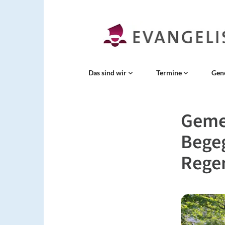
Das sind wir
Termine
Gen
Geme
Begeg
Rege