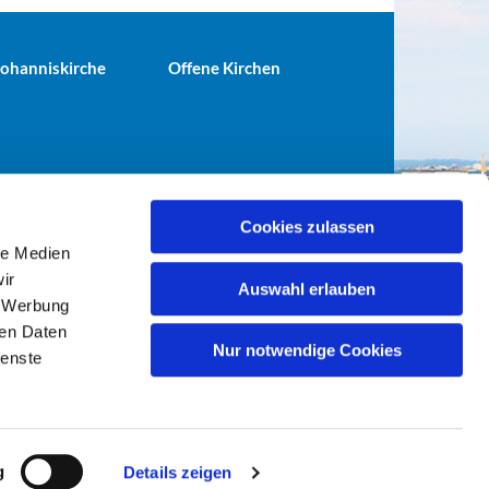
 Johanniskirche
Offene Kirchen
Cookies zulassen
le Medien
terei@ev-gemeinde-tiergarten.de
ir
Auswahl erlauben
, Werbung
ren Daten
Nur notwendige Cookies
ienste
g
Details zeigen