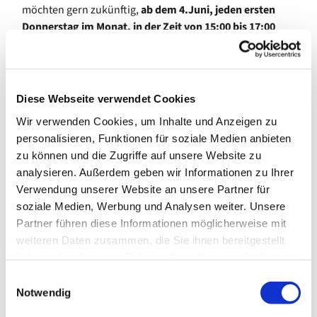
möchten gern zukünftig,
ab dem 4.Juni, jeden ersten
Donnerstag im Monat, in der Zeit von 15:00 bis 17:00
Uhr,
ein gemeinsames Singen im Meerbaumhaus
anbieten.
Die Freude am Singen begleitet uns schon ein Leben lang
Diese Webseite verwendet Cookies
und wir möchten dieses Gefühl gern auch mit euch teilen.
Wir verwenden Cookies, um Inhalte und Anzeigen zu
Das Alter und Geschlecht spielen hierbei keine Rolle,
personalisieren, Funktionen für soziale Medien anbieten
ausschließlich die Lust daran, mit anderen zu singen.
zu können und die Zugriffe auf unsere Website zu
Notenkenntnisse sind nicht erforderlich.
analysieren. Außerdem geben wir Informationen zu Ihrer
Verwendung unserer Website an unsere Partner für
Bei den von uns ausgewählten Liedern handelt es sich
soziale Medien, Werbung und Analysen weiter. Unsere
zum einen um traditionelle, der Jahreszeit angepasste
Partner führen diese Informationen möglicherweise mit
Lieder, und zum anderen um Evergreens und Schlager.
weiteren Daten zusammen, die Sie ihnen bereitgestellt
Das Repertoire ist erweiterbar, Anregungen sind immer
haben oder die sie im Rahmen Ihrer Nutzung der Dienste
erwünscht. Zwischendrin haben wir vor, eine
gesammelt haben.
E
Kaffeepause einzulegen, wo ein Austausch untereinander
Notwendig
i
möglich ist.
n