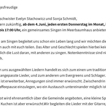
gesfreudige
eschwister Evelyn Stachowicz und Sonja Schmidt,
ern zukünftig,
ab dem 4.Juni, jeden ersten Donnerstag im Monat, i
bis 17:00 Uhr,
ein gemeinsames Singen im Meerbaumhaus anbieten
 am Singen begleitet uns schon ein Leben lang und wir möchten di
n auch mit euch teilen. Das Alter und Geschlecht spielen hierbei kei
lich die Lust daran, mit anderen zu singen. Notenkenntnisse sind n
h.
n uns ausgewählten Liedern handelt es sich zum einen um tradition
 angepasste Lieder, und zum anderen um Evergreens und Schlager.
 ist erweiterbar, Anregungen sind immer erwünscht. Zwischendrin
Kaffeepause einzulegen, wo ein Austausch untereinander möglich ist
t wird ehrenamtlich über die Gemeinde angeboten, eine kleine Sp
 Kuchen ist aber erwünscht.Wir begleiten die Lieder mit der Gitarre