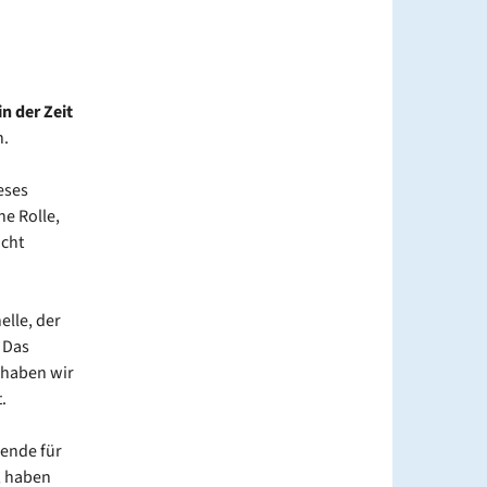
n der Zeit
.
eses
ne Rolle,
icht
elle, der
 Das
 haben wir
.
ende für
, haben