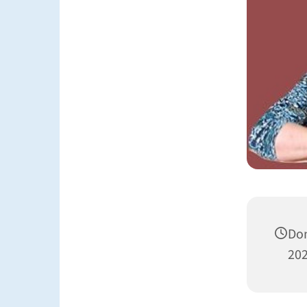
Don
202