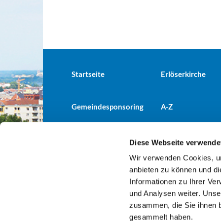
Startseite
Erlöserkirche
Gemeindesponsoring
A-Z
Diese Webseite verwende
Wir verwenden Cookies, um
Evangelische Kirchengemeind

anbieten zu können und di
Informationen zu Ihrer Ve
und Analysen weiter. Unse
zusammen, die Sie ihnen b
gesammelt haben.