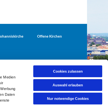
 Johanniskirche
Offene Kirchen
Cookies zulassen
le Medien
terei@ev-gemeinde-tiergarten.de
ir
Auswahl erlauben
, Werbung
ren Daten
Nur notwendige Cookies
ienste