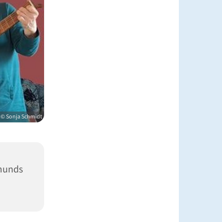
© Sonja Schmidt
munds