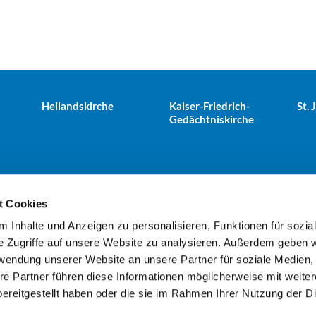
Heilandskirche
Kaiser-Friedrich-
St.
Gedächtniskirche
t Cookies
 Inhalte und Anzeigen zu personalisieren, Funktionen für sozia
e Tiergarten · Alt-Moabit 25, 10559 Berlin
+49303943498
kues


e Zugriffe auf unsere Website zu analysieren. Außerdem geben w
rwendung unserer Website an unsere Partner für soziale Medien
re Partner führen diese Informationen möglicherweise mit weite
Kontaktinformationen
Impressum
ereitgestellt haben oder die sie im Rahmen Ihrer Nutzung der D