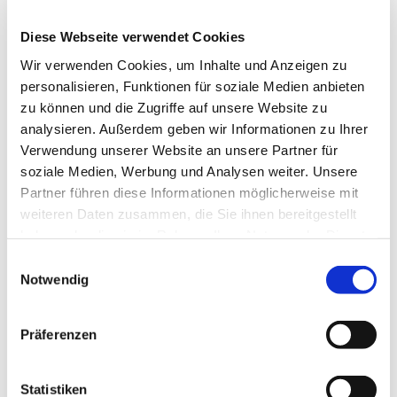
Chorstimmen - Meditative Musik -
Lesungen aus der Bibel - Gebet
Diese Webseite verwendet Cookies
Der Evensong ist meditativ, feierlich und ein wesentlicher
Wir verwenden Cookies, um Inhalte und Anzeigen zu
Bestandteil der Liturgie.
personalisieren, Funktionen für soziale Medien anbieten
zu können und die Zugriffe auf unsere Website zu
Psalmen, das Magnificat und das Nunc Dimittis von einem
analysieren. Außerdem geben wir Informationen zu Ihrer
Chor vorgetragen sowie Kompositionen aus dem
Verwendung unserer Website an unsere Partner für
angelsächsischen Raum prägen die Musik.
soziale Medien, Werbung und Analysen weiter. Unsere
Diese musikalische Gottesdienstform wird in den
Partner führen diese Informationen möglicherweise mit
größeren Kirchen Englands täglich gefeiert.
weiteren Daten zusammen, die Sie ihnen bereitgestellt
haben oder die sie im Rahmen Ihrer Nutzung der Dienste
Es gibt einige Lesungen aus der Bibel und Gebete für die
gesammelt haben.
E
Kirche, die Welt und uns selbst.
Notwendig
i
n
w
Präferenzen
Moabiter Quartett
i
l
(Orgel)
Dr. Ralf Lützelschwab
l
Statistiken