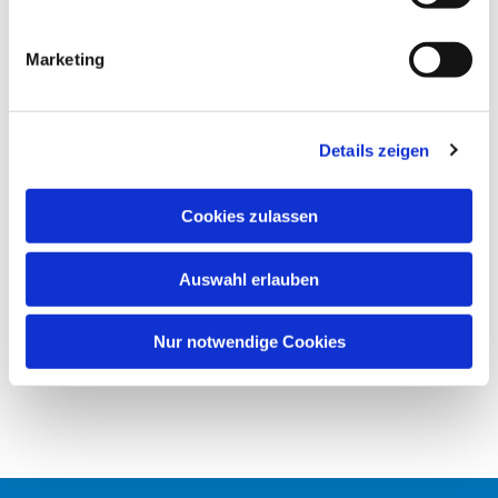
i
(Liturgie)
Prädikantin Claudia Egold
g
Marketing
u
n
g
Details zeigen
s
a
u
Cookies zulassen
s
w
Auswahl erlauben
a
h
l
Nur notwendige Cookies