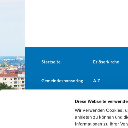
Startseite
Erlöserkirche
Gemeindesponsoring
A-Z
Diese Webseite verwende
Wir verwenden Cookies, um
Evangelische Kirchengemeind

anbieten zu können und di
Informationen zu Ihrer Ve