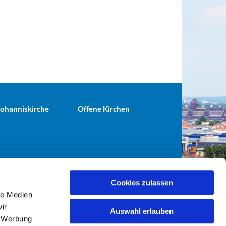
 Johanniskirche
Offene Kirchen
Cookies zulassen
le Medien
terei@ev-gemeinde-tiergarten.de
ir
Auswahl erlauben
, Werbung