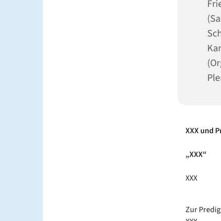
Fri
(Sa
Sch
Kan
(Or
Ple
XXX und Pr
„XXX“
XXX
Zur Predig