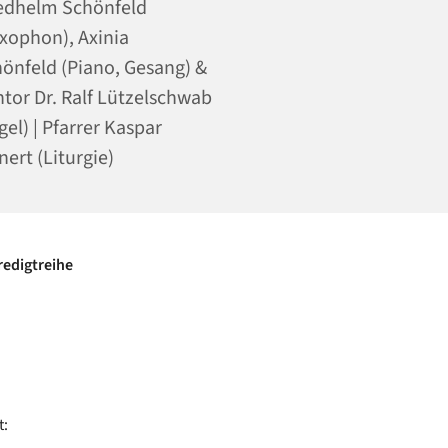
edhelm Schönfeld
xophon), Axinia
önfeld (Piano, Gesang) &
tor Dr. Ralf Lützelschwab
gel) | Pfarrer Kaspar
nert (Liturgie)
edigtreihe
t: