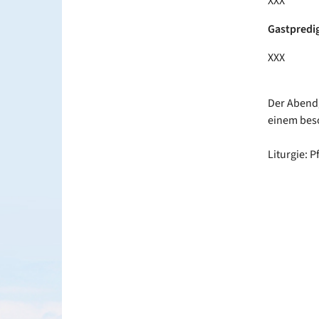
XXX
Gastpredig
XXX
Der Abendg
einem bes
Liturgie: P