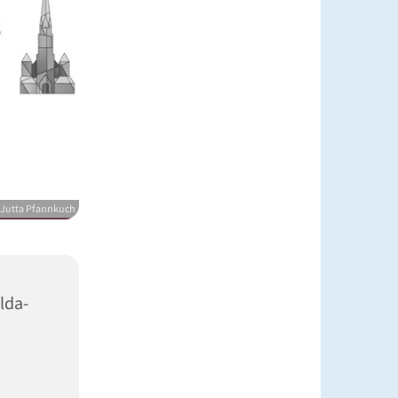
Jutta Pfannkuch
lda-