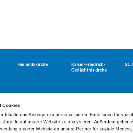
Heilandskirche
Kaiser-Friedrich-
St.
Gedächtniskirche
t Cookies
 Inhalte und Anzeigen zu personalisieren, Funktionen für sozia
e Tiergarten · Alt-Moabit 25, 10559 Berlin
+49303943498
kues


e Zugriffe auf unsere Website zu analysieren. Außerdem geben w
rwendung unserer Website an unsere Partner für soziale Medien