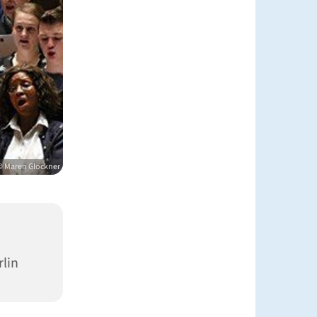
© Maren Glockner
rlin