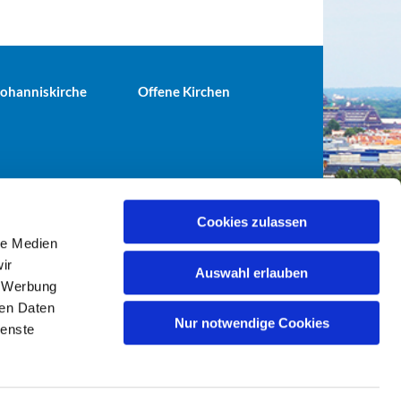
 Johanniskirche
Offene Kirchen
Cookies zulassen
le Medien
terei@ev-gemeinde-tiergarten.de
ir
Auswahl erlauben
, Werbung
ren Daten
Nur notwendige Cookies
ienste