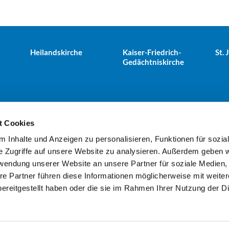
Heilandskirche
Kaiser-Friedrich-
St.
Gedächtniskirche
t Cookies
 Inhalte und Anzeigen zu personalisieren, Funktionen für sozia
e Tiergarten · Alt-Moabit 25, 10559 Berlin
+49303943498
kues


e Zugriffe auf unsere Website zu analysieren. Außerdem geben w
rwendung unserer Website an unsere Partner für soziale Medien
re Partner führen diese Informationen möglicherweise mit weite
Kontaktinformationen
Impressum
ereitgestellt haben oder die sie im Rahmen Ihrer Nutzung der D
Datenschutzerklärung
ChurchDesk-Login