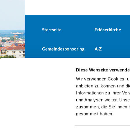
Startseite
Erlöserkirche
Gemeindesponsoring
A-Z
Diese Webseite verwende
Wir verwenden Cookies, um
Evangelische Kirchengemeind

anbieten zu können und di
Informationen zu Ihrer Ve
und Analysen weiter. Unse
zusammen, die Sie ihnen b
gesammelt haben.