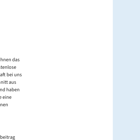
 Ihnen das
stenlose
ft bei uns
nitt aus
 und haben
e eine
enen
sbeitrag