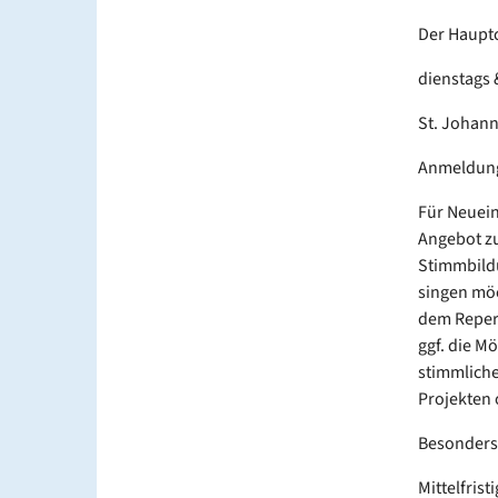
Der Hauptc
dienstags 
St. Johann
Anmeldung
Für Neuein
Angebot zu
Stimmbildu
singen möc
dem Repert
ggf. die M
stimmliche
Projekten 
Besonders 
Mittelfrist