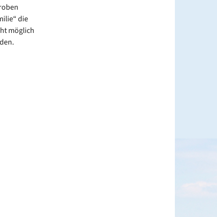
Proben
ilie“ die
cht möglich
aden.