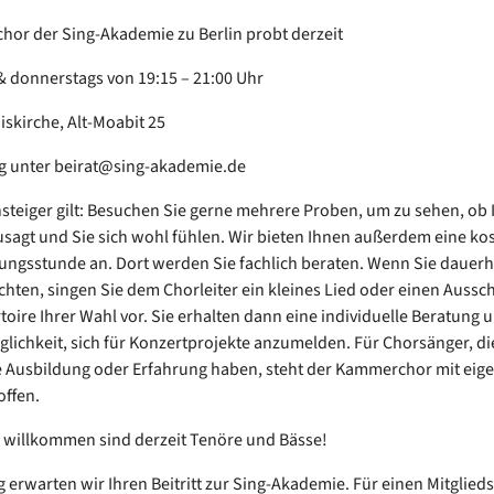
hor der Sing-Akademie zu Berlin probt derzeit
& donnerstags von 19:15 – 21:00 Uhr
iskirche, Alt-Moabit 25
 unter beirat@sing-akademie.de
steiger gilt: Besuchen Sie gerne mehrere Proben, um zu sehen, ob
sagt und Sie sich wohl fühlen. Wir bieten Ihnen außerdem eine ko
ngsstunde an. Dort werden Sie fachlich beraten. Wenn Sie dauerha
hten, singen Sie dem Chorleiter ein kleines Lied oder einen Aussch
oire Ihrer Wahl vor. Sie erhalten dann eine individuelle Beratung
öglichkeit, sich für Konzertprojekte anzumelden. Für Chorsänger, di
 Ausbildung oder Erfahrung haben, steht der Kammerchor mit eig
offen.
willkommen sind derzeit Tenöre und Bässe!
ig erwarten wir Ihren Beitritt zur Sing-Akademie. Für einen Mitglied