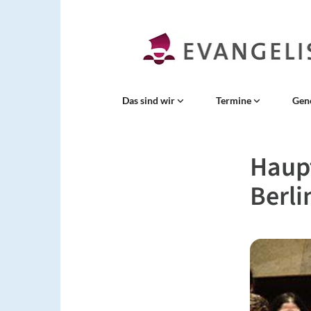
Das sind wir
Termine
Gen
Haup
Berli