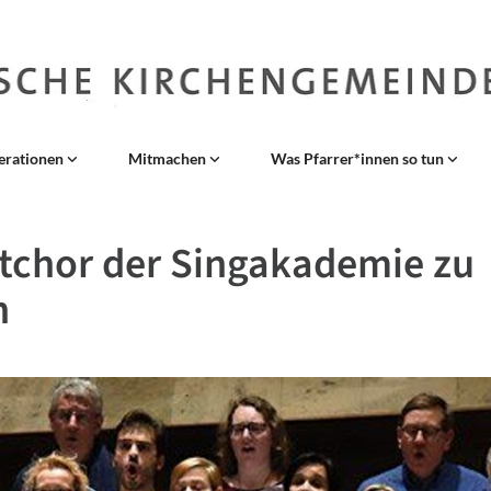
erationen
Mitmachen
Was Pfarrer*innen so tun
tchor der Singakademie zu
n