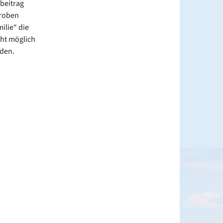
sbeitrag
Proben
ilie“ die
cht möglich
aden.