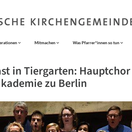
erationen
Mitmachen
Was Pfarrer*innen so tun
st in Tiergarten: Hauptchor
kademie zu Berlin