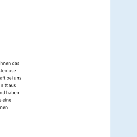
 Ihnen das
stenlose
ft bei uns
nitt aus
 und haben
e eine
enen