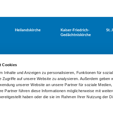
Heilandskirche
Kaiser-Friedrich-
St.
Gedächtniskirche
t Cookies
 Inhalte und Anzeigen zu personalisieren, Funktionen für sozia
e Tiergarten · Alt-Moabit 25, 10559 Berlin
+49303943498
kues


e Zugriffe auf unsere Website zu analysieren. Außerdem geben w
rwendung unserer Website an unsere Partner für soziale Medien
re Partner führen diese Informationen möglicherweise mit weite
Kontaktinformationen
Impressum
ereitgestellt haben oder die sie im Rahmen Ihrer Nutzung der D
Datenschutzerklärung
ChurchDesk-Login