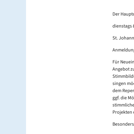
Der Hauptc
dienstags 
St. Johann
Anmeldung
Für Neuein
Angebot zu
Stimmbildu
singen möc
dem Repert
ggf. die M
stimmliche
Projekten 
Besonders 