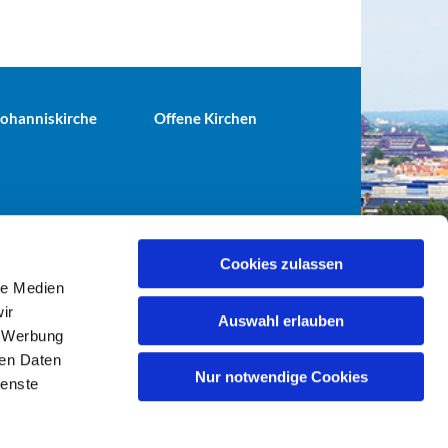
 Johanniskirche
Offene Kirchen
Cookies zulassen
le Medien
terei@ev-gemeinde-tiergarten.de
ir
Auswahl erlauben
, Werbung
ren Daten
Nur notwendige Cookies
ienste