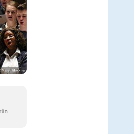
© Maren Glockner
rlin