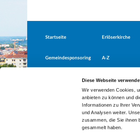
Startseite
Erlöserkirche
Gemeindesponsoring
A-Z
Diese Webseite verwende
Wir verwenden Cookies, um
Evangelische Kirchengemeind

anbieten zu können und di
Informationen zu Ihrer Ve
und Analysen weiter. Unse
zusammen, die Sie ihnen b
gesammelt haben.