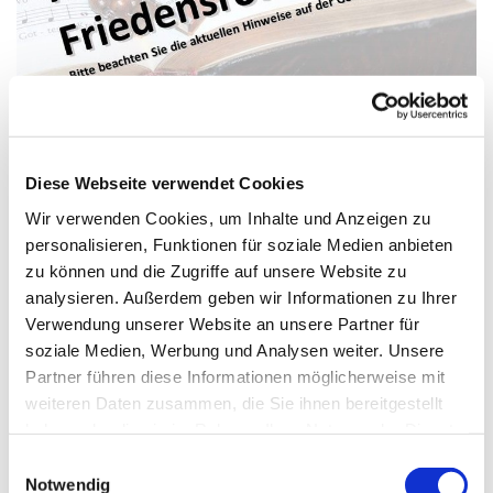
Diese Webseite verwendet Cookies
31. Juli 2026 - 31. Juli 2026
Wir verwenden Cookies, um Inhalte und Anzeigen zu
personalisieren, Funktionen für soziale Medien anbieten
Olaf Rönitz
zu können und die Zugriffe auf unsere Website zu
analysieren. Außerdem geben wir Informationen zu Ihrer
Verwendung unserer Website an unsere Partner für
soziale Medien, Werbung und Analysen weiter. Unsere
Partner führen diese Informationen möglicherweise mit
Leider muss das Friedensrosenkranzgebet heute
weiteren Daten zusammen, die Sie ihnen bereitgestellt
ausfallen.
haben oder die sie im Rahmen Ihrer Nutzung der Dienste
Wir gehen in eine Sommerpause - und beten dann
gesammelt haben.
voraussichtlich wieder ab dem 7. August - wie immer um
E
Notwendig
17 Uhr in St. Johannis.
i