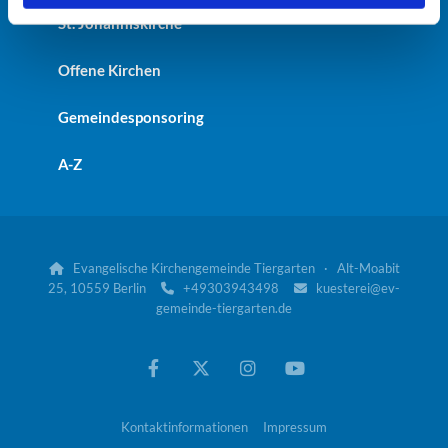
St. Johanniskirche
Offene Kirchen
Gemeindesponsoring
A-Z
Evangelische Kirchengemeinde Tiergarten · Alt-Moabit

25, 10559 Berlin
+49303943498
kuesterei@ev-


gemeinde-tiergarten.de
Kontaktinformationen
Impressum