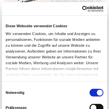
Diese Webseite verwendet Cookies
Wir verwenden Cookies, um Inhalte und Anzeigen zu
30. Juli 2026 - 30. Juli 2026
personalisieren, Funktionen für soziale Medien anbieten
zu können und die Zugriffe auf unsere Website zu
analysieren. Außerdem geben wir Informationen zu Ihrer
Verwendung unserer Website an unsere Partner für
Der Ökumenische Abendtreff geht in die Sommerpause:
soziale Medien, Werbung und Analysen weiter. Unsere
Am 30. Juli fällt der Abendtreff leider aus.
Partner führen diese Informationen möglicherweise mit
weiteren Daten zusammen, die Sie ihnen bereitgestellt
Wir laden dann wieder ein
haben oder die sie im Rahmen Ihrer Nutzung der Dienste
gesammelt haben.
zu Donnerstag, dem 27. August 2025,
E
Notwendig
i
um 19 Uhr im Meerbaum-Haus.
n
w
Bis dahin wünschen wir Ihnen/euch einen schönen
Präferenzen