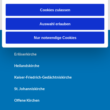
a
u
Cookies zulassen
s
w
Auswahl erlauben
a
h
l
Nur notwendige Cookies
Startseite
Erlöserkirche
Heilandskirche
Kaiser-Friedrich-Gedächtniskirche
St. Johanniskirche
Offene Kirchen