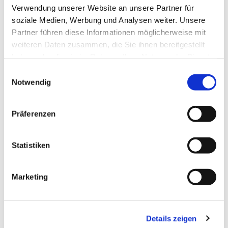
Verwendung unserer Website an unsere Partner für
Ihr bekommt einen Eindruck von der anstehenden
soziale Medien, Werbung und Analysen weiter. Unsere
Konfi-Fahrt
Partner führen diese Informationen möglicherweise mit
weiteren Daten zusammen, die Sie ihnen bereitgestellt
Eure Fragen werden besprochen
haben oder die sie im Rahmen Ihrer Nutzung der Dienste
gesammelt haben.
Ihr lernt Euch noch besser kennen
E
Notwendig
i
n
w
Präferenzen
i
l
l
Statistiken
i
g
Marketing
u
n
g
Details zeigen
s