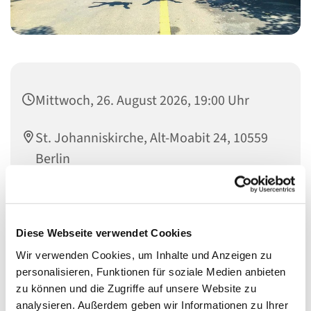
Mittwoch, 26. August 2026, 19:00 Uhr
St. Johanniskirche, Alt-Moabit 24, 10559
Berlin
Jutta Pfannkuch, Carl Robscheit
Diese Webseite verwendet Cookies
Wir verwenden Cookies, um Inhalte und Anzeigen zu
Infoabend für die Konfis und Eltern
personalisieren, Funktionen für soziale Medien anbieten
zu können und die Zugriffe auf unsere Website zu
analysieren. Außerdem geben wir Informationen zu Ihrer
Ihr erhaltet einen Überblick über die Konfi-Zeit