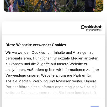
Montag, 10. Januar 2028, 17:15 Uhr
Diese Webseite verwendet Cookies
Erlöserkirche, Wikingerufer 9A, 10555
Wir verwenden Cookies, um Inhalte und Anzeigen zu
Berlin
personalisieren, Funktionen für soziale Medien anbieten
zu können und die Zugriffe auf unsere Website zu
Almut Stümke
analysieren. Außerdem geben wir Informationen zu Ihrer
Verwendung unserer Website an unsere Partner für
soziale Medien, Werbung und Analysen weiter. Unsere
Partner führen diese Informationen möglicherweise mit
weiteren Daten zusammen, die Sie ihnen bereitgestellt
haben oder die sie im Rahmen Ihrer Nutzung der Dienste
gesammelt haben.
E