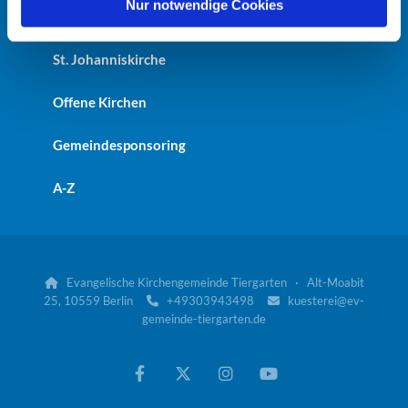
l
Nur notwendige Cookies
Kaiser-Friedrich-Gedächtniskirche
St. Johanniskirche
Offene Kirchen
Gemeindesponsoring
A-Z
Evangelische Kirchengemeinde Tiergarten · Alt-Moabit

25, 10559 Berlin
+49303943498
kuesterei@ev-


gemeinde-tiergarten.de