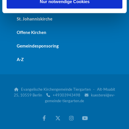
l
Nur notwendige Cookies
Kaiser-Friedrich-Gedächtniskirche
St. Johanniskirche
Offene Kirchen
Gemeindesponsoring
A-Z
Evangelische Kirchengemeinde Tiergarten · Alt-Moabit

25, 10559 Berlin
+49303943498
kuesterei@ev-


gemeinde-tiergarten.de