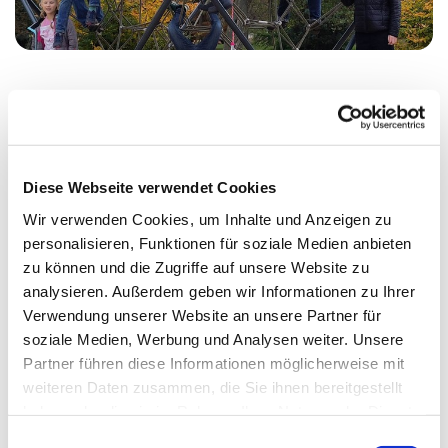
Montag, 17. Januar 2028, 17:15 Uhr
Diese Webseite verwendet Cookies
Erlöserkirche, Wikingerufer 9A, 10555
Wir verwenden Cookies, um Inhalte und Anzeigen zu
Berlin
personalisieren, Funktionen für soziale Medien anbieten
zu können und die Zugriffe auf unsere Website zu
Almut Stümke
analysieren. Außerdem geben wir Informationen zu Ihrer
Verwendung unserer Website an unsere Partner für
soziale Medien, Werbung und Analysen weiter. Unsere
Partner führen diese Informationen möglicherweise mit
weiteren Daten zusammen, die Sie ihnen bereitgestellt
haben oder die sie im Rahmen Ihrer Nutzung der Dienste
gesammelt haben.
E