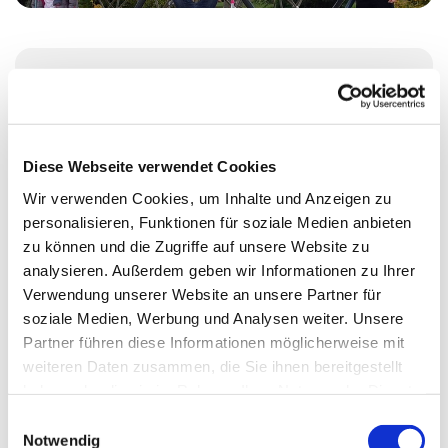
Montag, 6. Juli 2026, 17:30 Uhr
Erlöserkirche, Wikingerufer 9A, 10555
Diese Webseite verwendet Cookies
Berlin
Wir verwenden Cookies, um Inhalte und Anzeigen zu
personalisieren, Funktionen für soziale Medien anbieten
Almut Stümke
zu können und die Zugriffe auf unsere Website zu
analysieren. Außerdem geben wir Informationen zu Ihrer
Verwendung unserer Website an unsere Partner für
soziale Medien, Werbung und Analysen weiter. Unsere
Partner führen diese Informationen möglicherweise mit
weiteren Daten zusammen, die Sie ihnen bereitgestellt
haben oder die sie im Rahmen Ihrer Nutzung der Dienste
gesammelt haben.
E
Notwendig
i