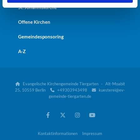
St. Johanniskirche
Offene Kirchen
Gemeindesponsoring
A-Z
Evangelische Kirchengemeinde Tiergarten · Alt-Moabit

25, 10559 Berlin
+49303943498
kuesterei@ev-


gemeinde-tiergarten.de
Kontaktinformationen
Impressum