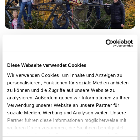
Montag, 17. August 2026, 17:30 Uhr
Diese Webseite verwendet Cookies
Erlöserkirche, Wikingerufer 9A, 10555
Wir verwenden Cookies, um Inhalte und Anzeigen zu
personalisieren, Funktionen für soziale Medien anbieten
Berlin
zu können und die Zugriffe auf unsere Website zu
analysieren. Außerdem geben wir Informationen zu Ihrer
Almut Stümke
Verwendung unserer Website an unsere Partner für
soziale Medien, Werbung und Analysen weiter. Unsere
Partner führen diese Informationen möglicherweise mit
weiteren Daten zusammen, die Sie ihnen bereitgestellt
haben oder die sie im Rahmen Ihrer Nutzung der Dienste