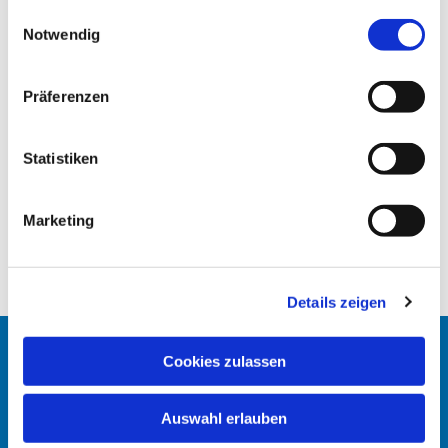
gesammelt haben.
E
Notwendig
i
n
w
Präferenzen
i
l
l
Statistiken
i
g
Marketing
u
n
g
Details zeigen
s
a
u
Cookies zulassen
Startseite
s
w
Erlöserkirche
Auswahl erlauben
a
h