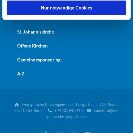
Heilandskirche
l
Nur notwendige Cookies
Kaiser-Friedrich-Gedächtniskirche
St. Johanniskirche
Offene Kirchen
Gemeindesponsoring
A-Z
Evangelische Kirchengemeinde Tiergarten · Alt-Moabit

25, 10559 Berlin
+49303943498
kuesterei@ev-


gemeinde-tiergarten.de