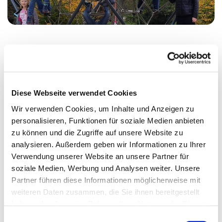
Montag, 15. März 2027, 17:45 Uhr
Diese Webseite verwendet Cookies
Erlöserkirche, Wikingerufer 9A, 10555
Wir verwenden Cookies, um Inhalte und Anzeigen zu
Berlin
personalisieren, Funktionen für soziale Medien anbieten
zu können und die Zugriffe auf unsere Website zu
Almut Stümke
analysieren. Außerdem geben wir Informationen zu Ihrer
Verwendung unserer Website an unsere Partner für
soziale Medien, Werbung und Analysen weiter. Unsere
Partner führen diese Informationen möglicherweise mit
weiteren Daten zusammen, die Sie ihnen bereitgestellt
haben oder die sie im Rahmen Ihrer Nutzung der Dienste
gesammelt haben.
E