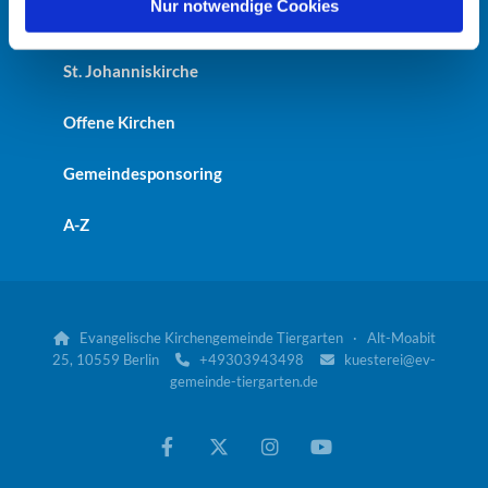
l
Nur notwendige Cookies
Kaiser-Friedrich-Gedächtniskirche
St. Johanniskirche
Offene Kirchen
Gemeindesponsoring
A-Z
Evangelische Kirchengemeinde Tiergarten · Alt-Moabit

25, 10559 Berlin
+49303943498
kuesterei@ev-


gemeinde-tiergarten.de