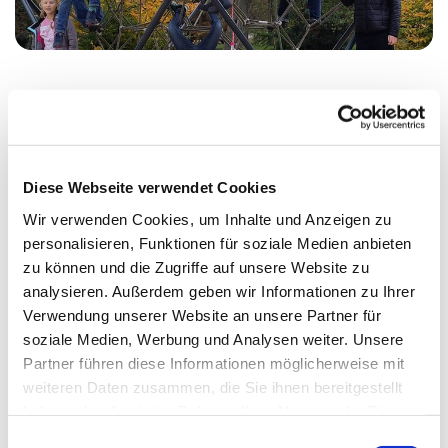
Montag, 18. Oktober 2027, 17:15 Uhr
Diese Webseite verwendet Cookies
Erlöserkirche, Wikingerufer 9A, 10555
Wir verwenden Cookies, um Inhalte und Anzeigen zu
Berlin
personalisieren, Funktionen für soziale Medien anbieten
zu können und die Zugriffe auf unsere Website zu
Almut Stümke
analysieren. Außerdem geben wir Informationen zu Ihrer
Verwendung unserer Website an unsere Partner für
soziale Medien, Werbung und Analysen weiter. Unsere
Partner führen diese Informationen möglicherweise mit
weiteren Daten zusammen, die Sie ihnen bereitgestellt
haben oder die sie im Rahmen Ihrer Nutzung der Dienste
gesammelt haben.
E