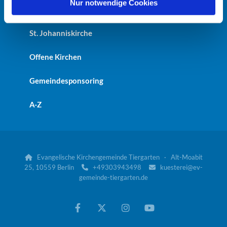
l
Nur notwendige Cookies
Kaiser-Friedrich-Gedächtniskirche
St. Johanniskirche
Offene Kirchen
Gemeindesponsoring
A-Z
Evangelische Kirchengemeinde Tiergarten · Alt-Moabit

25, 10559 Berlin
+49303943498
kuesterei@ev-


gemeinde-tiergarten.de