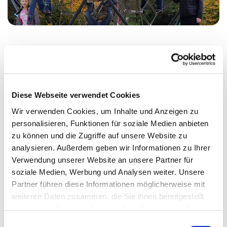
Montag, 15. November 2027, 17:15 Uhr
Diese Webseite verwendet Cookies
Erlöserkirche, Wikingerufer 9A, 10555
Wir verwenden Cookies, um Inhalte und Anzeigen zu
Berlin
personalisieren, Funktionen für soziale Medien anbieten
zu können und die Zugriffe auf unsere Website zu
Almut Stümke
analysieren. Außerdem geben wir Informationen zu Ihrer
Verwendung unserer Website an unsere Partner für
soziale Medien, Werbung und Analysen weiter. Unsere
Partner führen diese Informationen möglicherweise mit
weiteren Daten zusammen, die Sie ihnen bereitgestellt
haben oder die sie im Rahmen Ihrer Nutzung der Dienste
gesammelt haben.
E