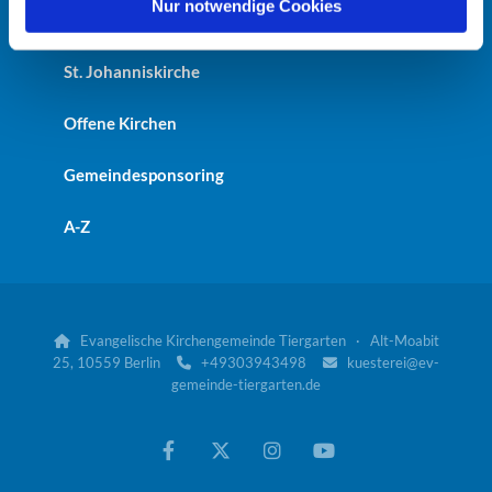
l
Nur notwendige Cookies
Kaiser-Friedrich-Gedächtniskirche
St. Johanniskirche
Offene Kirchen
Gemeindesponsoring
A-Z
Evangelische Kirchengemeinde Tiergarten · Alt-Moabit

25, 10559 Berlin
+49303943498
kuesterei@ev-


gemeinde-tiergarten.de