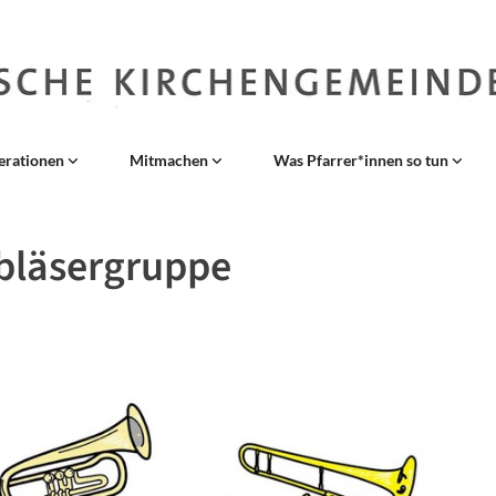
erationen
Mitmachen
Was Pfarrer*innen so tun
bläsergruppe