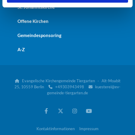
St. Johanniskirche
Offene Kirchen
Gemeindesponsoring
A-Z
Evangelische Kirchengemeinde Tiergarten · Alt-Moabit

25, 10559 Berlin
+49303943498
kuesterei@ev-


gemeinde-tiergarten.de
Kontaktinformationen
Impressum