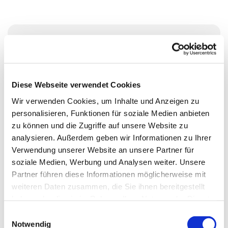
Donnerstag, 30. Juli 2026, 17:30 - 18:30
Uhr
Diese Webseite verwendet Cookies
Wikingerufer 9A, 10555 Berlin
Wir verwenden Cookies, um Inhalte und Anzeigen zu
personalisieren, Funktionen für soziale Medien anbieten
Jungbläsergruppe mit Mai Takeda
zu können und die Zugriffe auf unsere Website zu
analysieren. Außerdem geben wir Informationen zu Ihrer
Verwendung unserer Website an unsere Partner für
soziale Medien, Werbung und Analysen weiter. Unsere
Partner führen diese Informationen möglicherweise mit
weiteren Daten zusammen, die Sie ihnen bereitgestellt
haben oder die sie im Rahmen Ihrer Nutzung der Dienste
gesammelt haben.
E
Notwendig
i