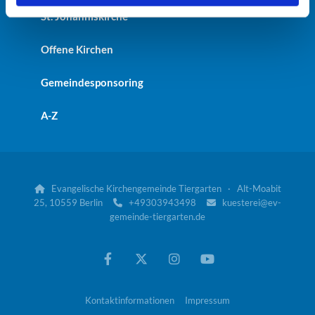
St. Johanniskirche
Offene Kirchen
Gemeindesponsoring
A-Z
Evangelische Kirchengemeinde Tiergarten · Alt-Moabit

25, 10559 Berlin
+49303943498
kuesterei@ev-


gemeinde-tiergarten.de
Kontaktinformationen
Impressum