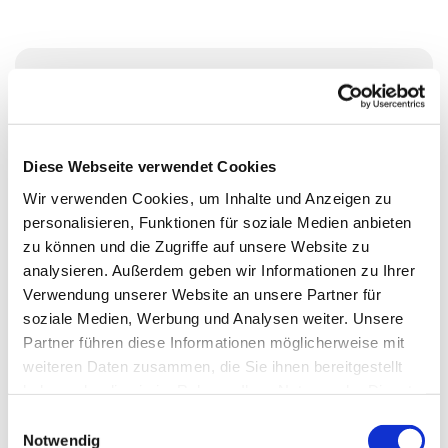
Donnerstag, 27. August 2026, 17:30 - 18:30
Uhr
Diese Webseite verwendet Cookies
Wikingerufer 9A, 10555 Berlin
Wir verwenden Cookies, um Inhalte und Anzeigen zu
personalisieren, Funktionen für soziale Medien anbieten
Jungbläsergruppe mit Mai Takeda
zu können und die Zugriffe auf unsere Website zu
analysieren. Außerdem geben wir Informationen zu Ihrer
Verwendung unserer Website an unsere Partner für
soziale Medien, Werbung und Analysen weiter. Unsere
Partner führen diese Informationen möglicherweise mit
weiteren Daten zusammen, die Sie ihnen bereitgestellt
haben oder die sie im Rahmen Ihrer Nutzung der Dienste
gesammelt haben.
E
Notwendig
i