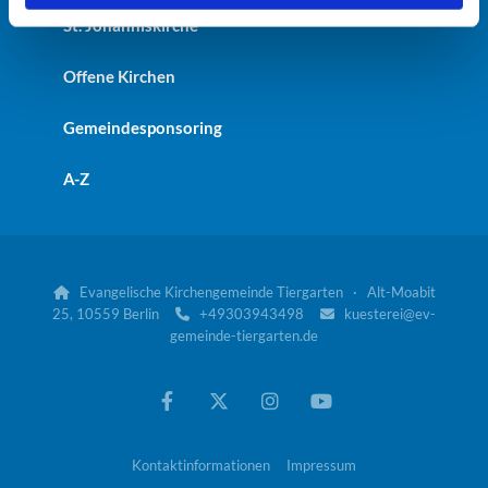
St. Johanniskirche
Offene Kirchen
Gemeindesponsoring
A-Z
Evangelische Kirchengemeinde Tiergarten · Alt-Moabit

25, 10559 Berlin
+49303943498
kuesterei@ev-


gemeinde-tiergarten.de
Kontaktinformationen
Impressum