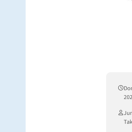
Don
202
Jun
Ta