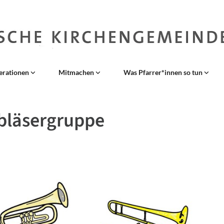
erationen
Mitmachen
Was Pfarrer*innen so tun
bläsergruppe