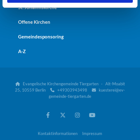
St. Johanniskirche
Offene Kirchen
Gemeindesponsoring
A-Z
Evangelische Kirchengemeinde Tiergarten · Alt-Moabit

25, 10559 Berlin
+49303943498
kuesterei@ev-


gemeinde-tiergarten.de
Kontaktinformationen
Impressum