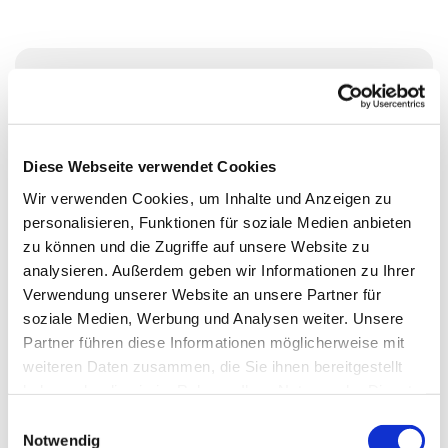
Donnerstag, 10. Dezember 2026, 17:30 -
18:30 Uhr
Diese Webseite verwendet Cookies
Wikingerufer 9A, 10555 Berlin
Wir verwenden Cookies, um Inhalte und Anzeigen zu
personalisieren, Funktionen für soziale Medien anbieten
Jungbläsergruppe mit Mai Takeda
zu können und die Zugriffe auf unsere Website zu
analysieren. Außerdem geben wir Informationen zu Ihrer
Verwendung unserer Website an unsere Partner für
soziale Medien, Werbung und Analysen weiter. Unsere
Partner führen diese Informationen möglicherweise mit
weiteren Daten zusammen, die Sie ihnen bereitgestellt
haben oder die sie im Rahmen Ihrer Nutzung der Dienste
gesammelt haben.
E
Notwendig
i