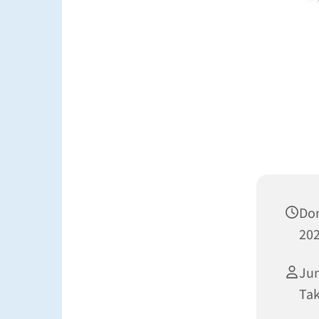
Don
202
Jun
Ta