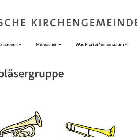
erationen
Mitmachen
Was Pfarrer*innen so tun
bläsergruppe