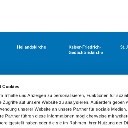
Heilandskirche
Kaiser-Friedrich-
St.
Gedächtniskirche
t Cookies
 Inhalte und Anzeigen zu personalisieren, Funktionen für sozia
e Tiergarten · Alt-Moabit 25, 10559 Berlin
+49303943498
kues


e Zugriffe auf unsere Website zu analysieren. Außerdem geben w
rwendung unserer Website an unsere Partner für soziale Medien
re Partner führen diese Informationen möglicherweise mit weite
Kontaktinformationen
Impressum
ereitgestellt haben oder die sie im Rahmen Ihrer Nutzung der D