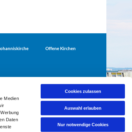
 Johanniskirche
Offene Kirchen
Cookies zulassen
le Medien
terei@ev-gemeinde-tiergarten.de
ir
Auswahl erlauben
, Werbung
ren Daten
Nur notwendige Cookies
ienste