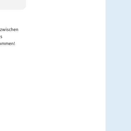
 zwischen
as
lkommen!