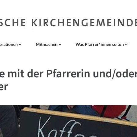
erationen
Mitmachen
Was Pfarrer*innen so tun
e mit der Pfarrerin und/od
er