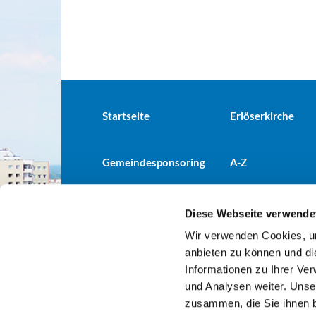
Startseite
Erlöserkirche
Gemeindesponsoring
A-Z
Diese Webseite verwende
Wir verwenden Cookies, um
Evangelische Kirchengemeind

anbieten zu können und di
Informationen zu Ihrer Ve
und Analysen weiter. Unse
zusammen, die Sie ihnen b