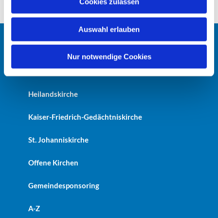
Cookies zulassen
s
w
Auswahl erlauben
a
h
Startseite
l
Nur notwendige Cookies
Erlöserkirche
Heilandskirche
Kaiser-Friedrich-Gedächtniskirche
St. Johanniskirche
Offene Kirchen
Gemeindesponsoring
A-Z