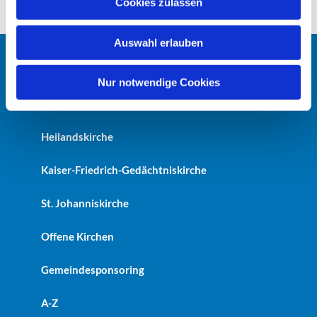
Cookies zulassen
s
w
Auswahl erlauben
a
h
Startseite
l
Nur notwendige Cookies
Erlöserkirche
Heilandskirche
Kaiser-Friedrich-Gedächtniskirche
St. Johanniskirche
Offene Kirchen
Gemeindesponsoring
A-Z